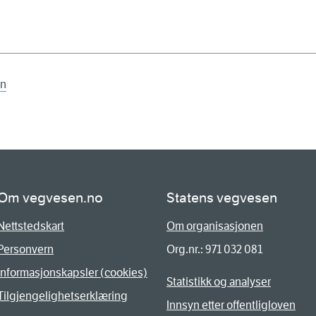
en
Om vegvesen.no
Statens vegvesen
Nettstedskart
Om organisasjonen
Personvern
Org.nr.: 971 032 081
Informasjonskapsler (cookies)
Statistikk og analyser
Tilgjengelighetserklæring
Innsyn etter offentligloven