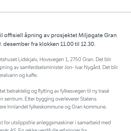
il offisiell åpning av prosjektet Miljøgate Gran
 desember fra klokken 11.00 til 12.30.
etshuset Lidskjalv, Hovsvegen 1, 2750 Gran. Det blir
 åpning av samferdselsminister Jon- Ivar Nygård. Det blir
eralvann og kaffe.
t betraktelig og flytting av fylkesvegen til ny trasé
Gran sentrum. Etter bygging overleverer Statens
geiere Innlandet fylkeskommune og Gran kommune.
ekt for utslippsfrie anleggsmaskiner i samarbeid med
ør AS. En rekke verdifulle erfaringer fra