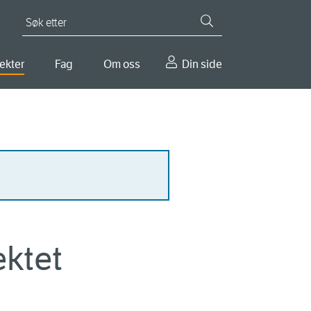
Søk etter
ekter
Fag
Om oss
Din side
ektet