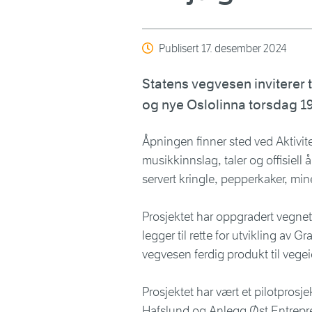
Publisert
17. desember 2024
Statens vegvesen inviterer t
og nye Oslolinna torsdag 19.
Åpningen finner sted ved Aktivit
musikkinnslag, taler og offisiell
servert kringle, pepperkaker, min
Prosjektet har oppgradert vegnette
legger til rette for utvikling av 
vegvesen ferdig produkt til ve
Prosjektet har vært et pilotprosj
Hafslund og Anlegg Øst Entrepren