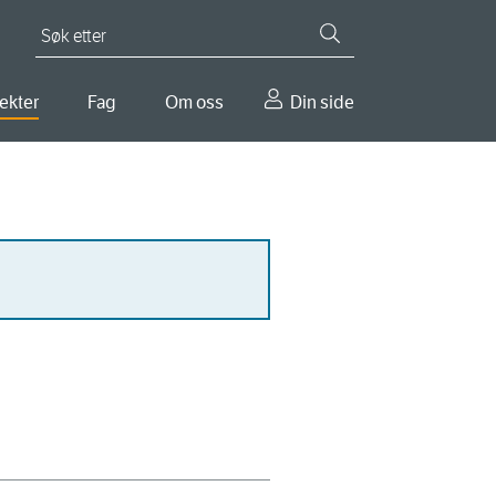
Søk etter
ekter
Fag
Om oss
Din side