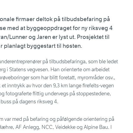
onale firmaer deltok på tilbudsbefaring på
lse med at byggeoppdraget for ny riksveg 4
unner og Jaren er lyst ut. Prosjektet til
r planlagt byggestart til høsten.
 underentreprenører på tilbudsbefaringa, som ble ledet
erg i Statens vegvesen. Han orienterte om arbeidet
veboringer som har blitt foretatt, myrområder osv.,
et inntrykk av hvor den 9,3 km lange firefelts-vegen
og fotograferte flittig undervegs på stoppestedene,
 buss på dagens riksveg 4.
m var med på befaring og påfølgende orientering på
Hæhre, AF Anlegg, NCC, Veidekke og Alpine Bau. I