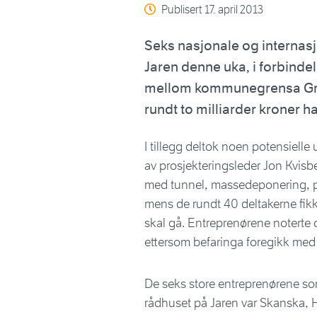
Publisert
17. april 2013
Seks nasjonale og internasj
Jaren denne uka, i forbinde
mellom kommunegrensa Gran/L
rundt to milliarder kroner ha
I tillegg deltok noen potensielle
av prosjekteringsleder Jon Kvisb
med tunnel, massedeponering, prø
mens de rundt 40 deltakerne fikk 
skal gå. Entreprenørene noterte 
ettersom befaringa foregikk med
De seks store entreprenørene so
rådhuset på Jaren var Skanska, 