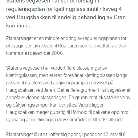
Statens vegvesen har sendt forslag til
reguleringsplan for kjettingplass inntil riksveg 4
ved Haugsbakken til endelig behandling av Gran
kommune.
Planforslaget er en mindre endring av reguleringsplanen for
utbyggingen av riksveg 4 Roa-Jaren som ble vedtatt av Gran
kommune i desember 2006.
Statens vegvesen har vurdert flere plasseringer av
kjettingplassen, men etaten foreslår at kjettingplassen langs
riksveg 4 etableres ved avkjøringsrampen i krysset på
Haugsbakken ved Jaren. Det er flere grunner til at vegvesenet
anbefaler denne plasseringen. En grunn er at eksisterende av-
og påkjøringsramper kan benyttes. Videre ligger
Haugsbakken meget gunstig til i forhold til bakkene opp mot
Lygna og at linjeføringen i kryssområdet er tilfredsstillende.
Planforslaget lå ute til offentlig høring i perioden 12. mai til 6.