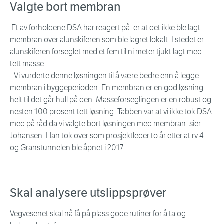
Valgte bort membran
Et av forholdene DSA har reagert på, er at det ikke ble lagt
membran over alunskiferen som ble lagret lokalt. I stedet er
alunskiferen forseglet med et fem til ni meter tjukt lagt med
tett masse.
- Vi vurderte denne løsningen til å være bedre enn å legge
membran i byggeperioden. En membran er en god løsning
helt til det går hull på den. Masseforseglingen er en robust og
nesten 100 prosent tett løsning. Tabben var at vi ikke tok DSA
med på råd da vi valgte bort løsningen med membran, sier
Johansen. Han tok over som prosjektleder to år etter at rv 4.
og Granstunnelen ble åpnet i 2017.
Skal analysere utslippsprøver
Vegvesenet skal nå få på plass gode rutiner for å ta og