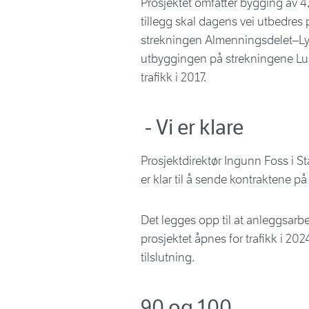
Prosjektet omfatter bygging av 4,2
tillegg skal dagens vei utbedr
strekningen Almenningsdelet–Lyg
utbyggingen på strekningene Lu
trafikk i 2017.
- Vi er klare
Prosjektdirektør Ingunn Foss i S
er klar til å sende kontraktene p
Det legges opp til at anleggsarb
prosjektet åpnes for trafikk i 20
tilslutning.
90 og 100