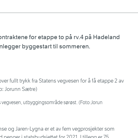
ontraktene for etappe to på rv.4 på Hadeland
lanlegger byggestart til sommeren.
s vegvesen, utbyggingsområde sørøst. (Foto:Jorun
se og Jaren-Lygna er et av fem vegprosjekter som
penger i statsbudsjettet for 2021. I tillegg er 75