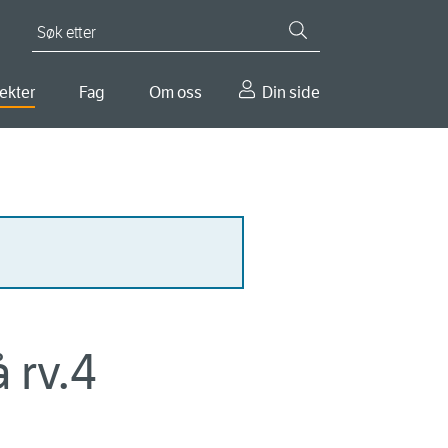
Søk etter
ekter
Fag
Om oss
Din side
 rv.4