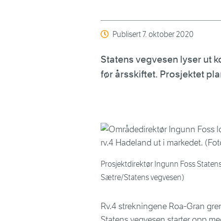
Publisert
7. oktober 2020
Statens vegvesen lyser ut k
før årsskiftet. Prosjektet p
Prosjektdirektør Ingunn Foss Staten
Sætre/Statens vegvesen)
Rv.4 strekningene Roa-Gran gren
Statens vegvesen starter opp med 