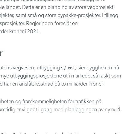
e landet. Dette er en blanding av store vegprosjekt,
ekter, samt små og store bypakke-prosjekter. I tillegg
prosjekter. Regjeringen foreslår en
der kroner i 2021.
r
atens vegvesen, utbygging sørøst, sier byggherren nå
å de nye utbyggingsprosjektene ut i markedet så raskt som
har en anslått kostnad på to milliarder kroner.
ikkerheten og framkommeligheten for trafikken på
mtidig er vi godt i gang med planleggingen av ny rv. 4