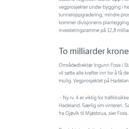
vegprosjekter under bygging i hel
tunneloppgradering, mindre prosj
kommer divisjonens planleggings
investeringsramme på 12,8 milliar
To milliarder krone
Områdedirektør Ingunn Foss i St
vil sette alle krefter inn for å f
mulig. Vegprosjektet på Hadeland 
- Ny rv. 4 er viktig for trafikks
Hadeland. Særlig om vinteren. Sa
fra Gjøvik til Mjøsbrua, sier Foss.