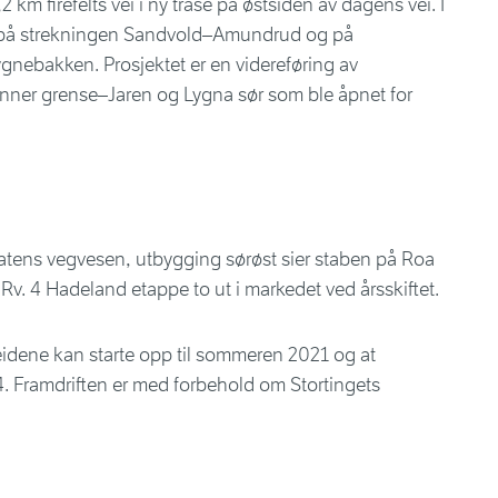
 km firefelts vei i ny trasé på østsiden av dagens vei. I
es på strekningen Sandvold–Amundrud og på
nebakken. Prosjektet er en videreføring av
nner grense–Jaren og Lygna sør som ble åpnet for
tatens vegvesen, utbygging sørøst sier staben på Roa
å Rv. 4 Hadeland etappe to ut i markedet ved årsskiftet.
eidene kan starte opp til sommeren 2021 og at
24. Framdriften er med forbehold om Stortingets