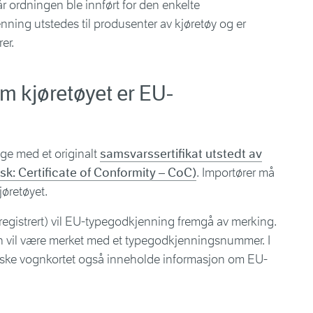
r ordningen ble innført for den enkelte
ning utstedes til produsenter av kjøretøy og er
er.
m kjøretøyet er EU-
lge med et originalt
samsvarssertifikat utstedt av
k: Certificate of Conformity – CoC)
. Importører må
jøretøyet.
 registrert) vil EU-typegodkjenning fremgå av merking.
n vil være merket med et typegodkjenningsnummer. I
andske vognkortet også inneholde informasjon om EU-