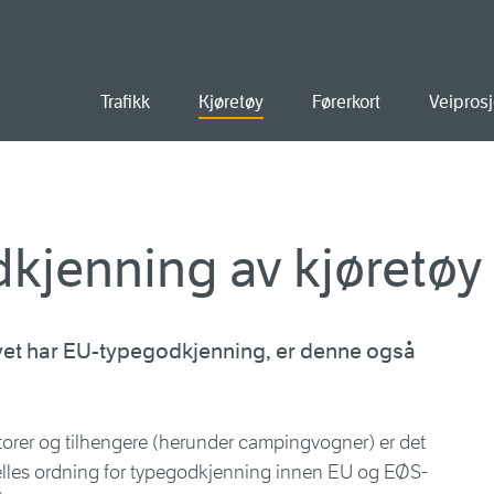
old
Trafikk
Kjøretøy
Førerkort
Veiprosj
kjenning av kjøretøy
øyet har EU-typegodkjenning, er denne også
aktorer og tilhengere (herunder campingvogner) er det
felles ordning for typegodkjenning innen EU og EØS-