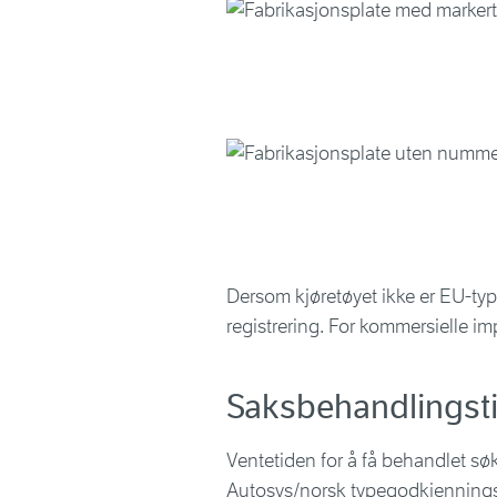
Dersom kjøretøyet ikke er EU-ty
registrering. For kommersielle i
Saksbehandlingst
Ventetiden for å få behandlet s
Autosys/norsk typegodkjenningsr