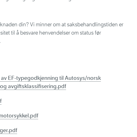
øknaden din? Vi minner om at saksbehandlingstiden er
sitet til å besvare henvendelser om status før
.
av EF-typegodkjenning til Autosys/norsk
g avgiftsklassifisering.pdf
f
motorsykkel.pdf
ger.pdf