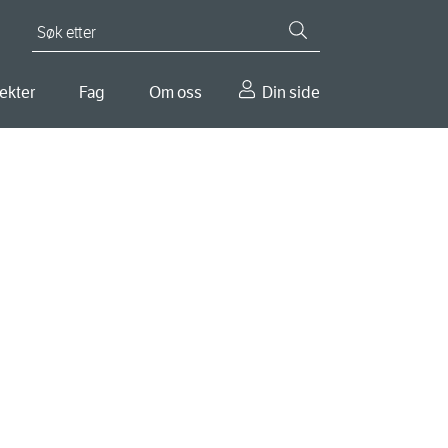
Søk etter
ekter
Fag
Om oss
Din side