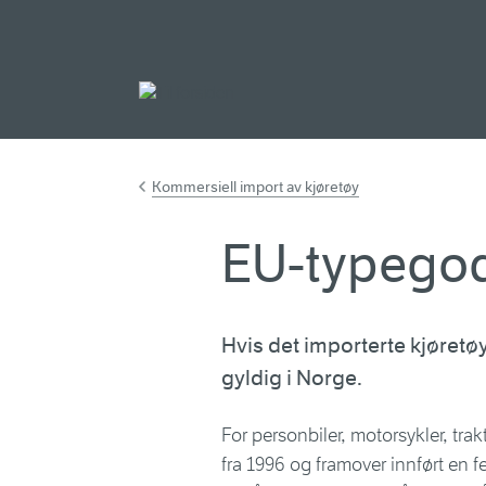
Gå til hovedinnh
Kommersiell import av kjøretøy
EU-typegod
Hvis det importerte kjøret
gyldig i Norge.
For personbiler, motorsykler, tr
fra 1996 og framover innført en 