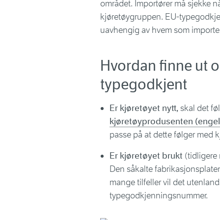
området. Importører må sjekke nå
kjøretøygruppen. EU-typegodkjen
uavhengig av hvem som importer
Hvordan finne ut o
typegodkjent
Er kjøretøyet nytt,
skal det fø
kjøretøyprodusenten (engels
passe på at dette følger med k
Er kjøretøyet brukt
(tidligere
Den såkalte fabrikasjonsplate
mange tilfeller vil det utenl
typegodkjenningsnummer.