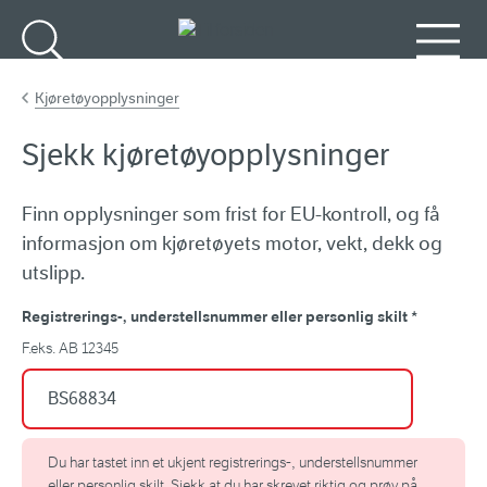
Gå til hovedinnhold
Søk
Meny
Kjøretøyopplysninger
Sjekk kjøretøyopplysninger
Finn opplysninger som frist for EU-kontroll, og få
informasjon om kjøretøyets motor, vekt, dekk og
utslipp.
Registrerings-, understellsnummer eller personlig skilt
*
F.eks. AB 12345
Du har tastet inn et ukjent registrerings-, understellsnummer
eller personlig skilt. Sjekk at du har skrevet riktig og prøv på