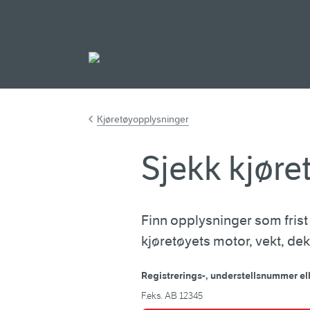
Gå til hovedinnh
Kjøretøyopplysninger
Sjekk kjør
Finn opplysninger som frist
kjøretøyets motor, vekt, dek
Registrerings-, understellsnummer ell
F.eks. AB 12345