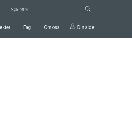
Søk etter
ekter
Fag
Om oss
Din side