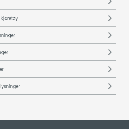
 kjøretøy
ysninger
nger
er
lysninger