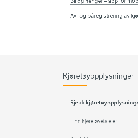
Bil og henger – app for mobi
Av- og påregistrering av kj
Kjøretøyopplysninger
Sjekk kjøretøyopplysning
Finn kjøretøyets eier