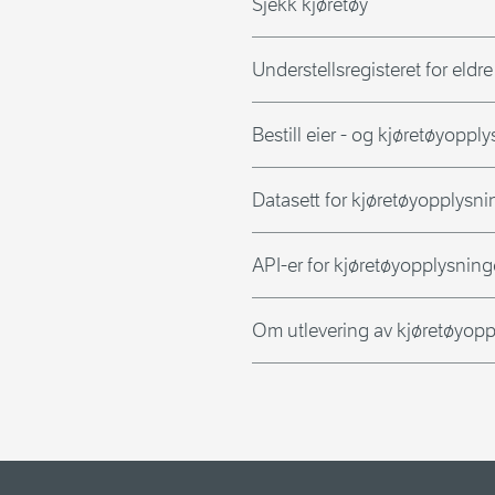
Sjekk kjøretøy
Understellsregisteret for eldre
Bestill eier - og kjøretøyoppl
Datasett for kjøretøyopplysni
API-er for kjøretøyopplysning
Om utlevering av kjøretøyopp