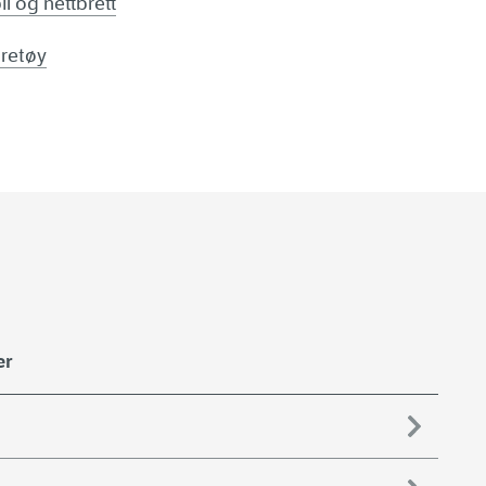
l og nettbrett
øretøy
er