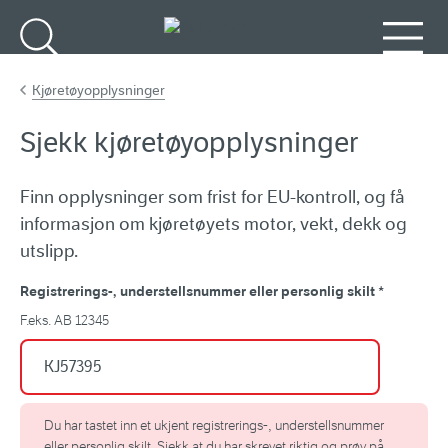
Gå til hovedinnhold
Søk
Meny
Kjøretøyopplysninger
Sjekk kjøretøyopplysninger
Finn opplysninger som frist for EU-kontroll, og få
informasjon om kjøretøyets motor, vekt, dekk og
utslipp.
Registrerings-, understellsnummer eller personlig skilt
*
F.eks. AB 12345
Du har tastet inn et ukjent registrerings-, understellsnummer
eller personlig skilt. Sjekk at du har skrevet riktig og prøv på