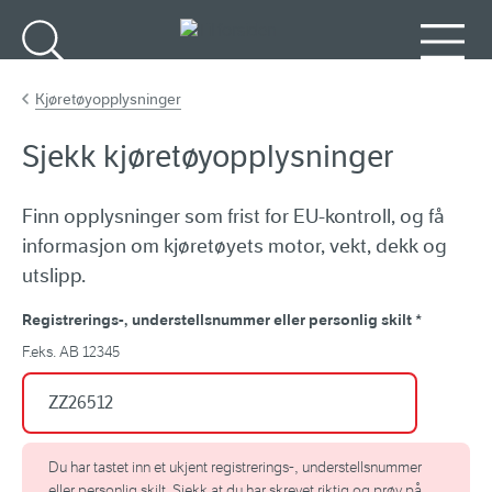
Gå til hovedinnhold
Søk
Meny
Kjøretøyopplysninger
Sjekk kjøretøyopplysninger
Finn opplysninger som frist for EU-kontroll, og få
informasjon om kjøretøyets motor, vekt, dekk og
utslipp.
Registrerings-, understellsnummer eller personlig skilt
*
F.eks. AB 12345
Du har tastet inn et ukjent registrerings-, understellsnummer
eller personlig skilt. Sjekk at du har skrevet riktig og prøv på