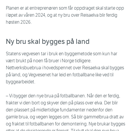
Planen er at entreprenøren som får oppdraget skal starte opp
i løpet av våren 2024, og at ny bru over Reisaelva blir ferdig
høsten 2026.
Ny bru skal bygges på land
Statens vegvesen tar i bruk en byggemetode som kun har
vært brukt på noen få bruer i Norge tidligere.
Nettverksbuebrua i hovedspennet over Reisaelva skal bygges
på land, og Vegvesenet har leid en fotballbane like ved til
byggearbeidet.
– Vi bygger den nye brua på fotballbanen. Når den er ferdig,
frakter vi den bort og skyver den på plass over elva. Der blir
den plassert på midlertidige fundamenter nedenfor den
gamle brua, og vegen legges om. Så blir gammelbrua dratt av
og fraktet til fotballbanen for demontering. Nye brukar bygges
etter at de eksisterende er fjernet. Til slutt skal den nye brua