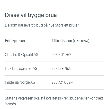
Disse vil bygge brua
De som har levert tilbud på nye Storslett bru er
Entreprenør
Tilbudssum (eks mva)
Christie & Opsahl AS
226 601 762,-
Hak Entreprenør AS
257 189 762,-
Implenia Norge AS
288 724 669,-
Statens vegvesen skal nå kvalitetssikre tilbudene, før kontrakt
inngås.