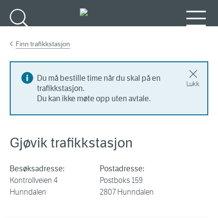
Gå til hovedinnhold
Søk
Meny
Finn trafikkstasjon
Du må bestille time når du skal på en
Lukk
trafikkstasjon.
Du kan ikke møte opp uten avtale.
Gjøvik trafikkstasjon
Besøksadresse:
Postadresse:
Kontrollveien 4
Postboks 159
Hunndalen
2807 Hunndalen