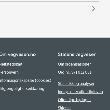
Om vegvesen.no
Statens vegvesen
Nettstedskart
Om organisasjonen
Personvern
Org.nr.: 971 032 081
Informasjonskapsler (cookies)
Statistikk og analyser
Tilgjengelighetserklæring
Innsyn etter offentligloven
Offentlige høringer
Skjema