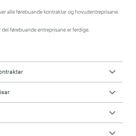
 over alle førebuande kontraktar og hovudentreprisane.
r dei førebuande entreprisane er ferdige.
ontraktar
isar