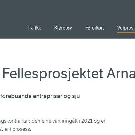
ald
Trafikk
Kjøretøy
Førerkort
Veiprosj
i Fellesprosjektet Arn
ju førebuande entreprisar og sju
ingskontraktar; den eine vart inngått i 2021 og er
, er i prosess.