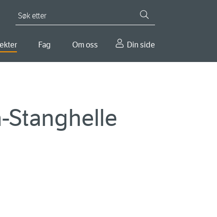
Søk etter
ekter
Fag
Om oss
Din side
a-Stanghelle