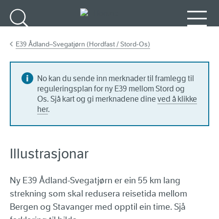
Gå til hovudinnhald
Søk
Meny
E39 Ådland–Svegatjørn (Hordfast / Stord-Os)
No kan du sende inn merknader til framlegg til
reguleringsplan for ny E39 mellom Stord og
Os. Sjå kart og gi merknadene dine
ved å klikke
her
.
Illustrasjonar
Ny E39 Ådland-Svegatjørn er ein 55 km lang
strekning som skal redusera reisetida mellom
Bergen og Stavanger med opptil ein time. Sjå