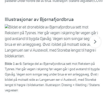
passerer under nordre del av brua. Illustrasjon: Statens vegvesen/COWI
Illustrasjonar av Bjørnafjordbrua
Neste bil
Bilde 1 av 6:
Bil
Sørlege del av Bjørnafjordbrua sett mot Rekstern på
Tysnes. Her går vegen i skjering før vegen går i god avstand til bygda
er 
Gjøvåg. Vegen som svingar seg under brua er ein anleggsveg. Øvst i
met
bildet på motsatt side av Langenuen ser vi Austevoll, med Storebø
ver
lengst til høgre i bildekanten. Illustrasjon: Dissing + Weitling / Statens
syk
vegvesen
tra