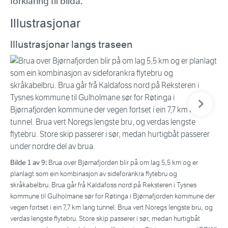
forklaring til bilda.
Illustrasjonar
Illustrasjonar langs traseen
Neste bil
Bil
hov
Bilde 1 av 9:
Brua over Bjørnafjorden blir på om lag 5,5 km og er
om 
planlagt som ein kombinasjon av sideforankra flytebru og
på 
skråkabelbru. Brua går frå Kaldafoss nord på Reksteren i Tysnes
len
kommune til Gulholmane sør for Røtinga i Bjørnafjorden kommune der
C3 
vegen fortset i ein 7,7 km lang tunnel. Brua vert Noregs lengste bru, og
verdas lengste flytebru. Store skip passerer i sør, medan hurtigbåt