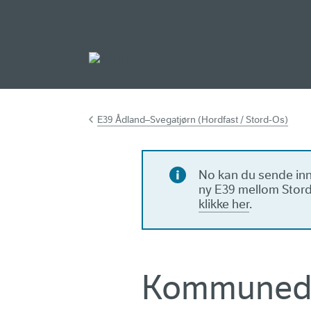
Gå til hovudinnh
E39 Ådland–Svegatjørn (Hordfast / Stord-Os)
No kan du sende inn 
ny E39 mellom Stord
klikke her
.
Kommunede