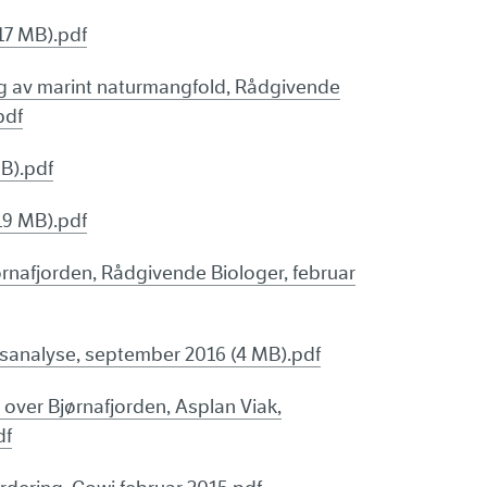
17 MB).pdf
ng av marint naturmangfold, Rådgivende
pdf
MB).pdf
(19 MB).pdf
ørnafjorden, Rådgivende Biologer, februar
sanalyse, september 2016 (4 MB).pdf
over Bjørnafjorden, Asplan Viak,
df