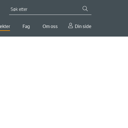
Søk etter
ekter
Fag
Om oss
Din side