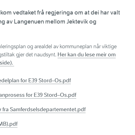
om vedtaket frå regjeringa om at dei har valt
ssing av Langenuen mellom Jektevik og
uleringsplan og arealdel av kommuneplan når viktige
gstiltak gjer det naudsynt.
Her kan du lese meir om
tside).
delplan for E39 Stord–Os.pdf
anprosess for E39 Stord–Os.pdf
v fra Samferdselsdepartementet.pdf
 MB).pdf