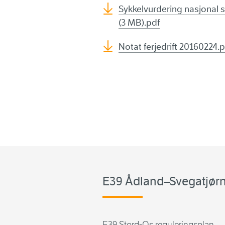
Sykkelvurdering nasjonal s
(3 MB).pdf
Notat ferjedrift 20160224.
E39 Ådland–Svegatjørn 
E39 Stord-Os reguleringsplan