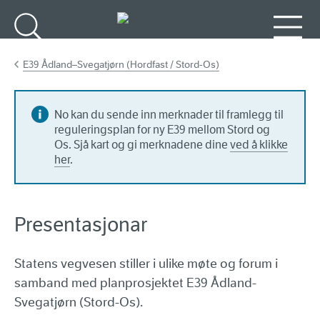
Gå til hovudinnhald
Søk
Meny
E39 Ådland–Svegatjørn (Hordfast / Stord-Os)
No kan du sende inn merknader til framlegg til
reguleringsplan for ny E39 mellom Stord og
Os. Sjå kart og gi merknadene dine
ved å klikke
her
.
Presentasjonar
Statens vegvesen stiller i ulike møte og forum i
samband med planprosjektet E39 Ådland-
Svegatjørn (Stord-Os).