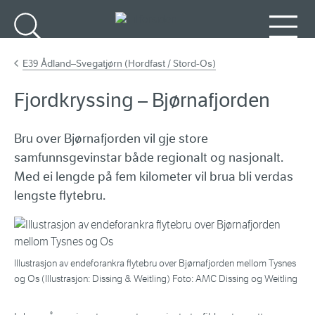
Gå til hovedinnhold
Søk
Meny
E39 Ådland–Svegatjørn (Hordfast / Stord-Os)
Fjordkryssing – Bjørnafjorden
Bru over Bjørnafjorden vil gje store
samfunnsgevinstar både regionalt og nasjonalt.
Med ei lengde på fem kilometer vil brua bli verdas
lengste flytebru.
Illustrasjon av endeforankra flytebru over Bjørnafjorden mellom Tysnes
og Os (Illustrasjon: Dissing & Weitling) Foto: AMC Dissing og Weitling