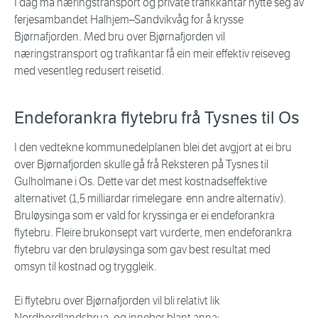
I dag må næringstransport og private trafikkantar nytte seg av
ferjesambandet Halhjem–Sandvikvåg for å krysse
Bjørnafjorden. Med bru over Bjørnafjorden vil
næringstransport og trafikantar få ein meir effektiv reiseveg
med vesentleg redusert reisetid.
Endeforankra flytebru frå Tysnes til Os
I den vedtekne kommunedelplanen blei det avgjort at ei bru
over Bjørnafjorden skulle gå frå Reksteren på Tysnes til
Gulholmane i Os. Dette var det mest kostnadseffektive
alternativet (1,5 milliardar rimelegare enn andre alternativ).
Bruløysinga som er vald for kryssinga er ei endeforankra
flytebru. Fleire brukonsept vart vurderte, men endeforankra
flytebru var den bruløysinga som gav best resultat med
omsyn til kostnad og tryggleik.
Ei flytebru over Bjørnafjorden vil bli relativt lik
Nordhordlandsbrua, og inneber blant anna: