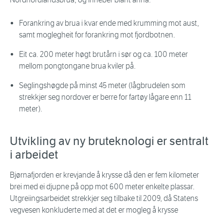
Forankring av brua i kvar ende med krumming mot aust,
samt moglegheit for forankring mot fjordbotnen.
Eit ca. 200 meter høgt brutårn i sør og ca. 100 meter
mellom pongtongane brua kviler på.
Seglingshøgde på minst 45 meter (lågbrudelen som
strekkjer seg nordover er berre for fartøy lågare enn 11
meter).
Utvikling av ny bruteknologi er sentralt
i arbeidet
Bjørnafjorden er krevjande å krysse då den er fem kilometer
brei med ei djupne på opp mot 600 meter enkelte plassar.
Utgreiingsarbeidet strekkjer seg tilbake til 2009, då Statens
vegvesen konkluderte med at det er mogleg å krysse