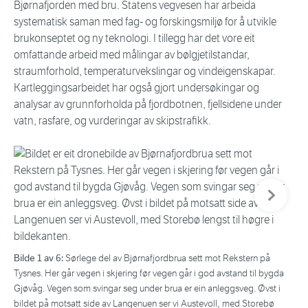
Bjørnafjorden med bru. Statens vegvesen har arbeida
systematisk saman med fag- og forskingsmiljø for å utvikle
brukonseptet og ny teknologi. I tillegg har det vore eit
omfattande arbeid med målingar av bølgjetilstandar,
straumforhold, temperaturvekslingar og vindeigenskapar.
Kartleggingsarbeidet har også gjort undersøkingar og
analysar av grunnforholda på fjordbotnen, fjellsidene under
vatn, rasfare, og vurderingar av skipstrafikk.
Neste bil
Bilde 1 av 6:
Bil
Sørlege del av Bjørnafjordbrua sett mot Rekstern på
Tysnes. Her går vegen i skjering før vegen går i god avstand til bygda
er 
Gjøvåg. Vegen som svingar seg under brua er ein anleggsveg. Øvst i
met
bildet på motsatt side av Langenuen ser vi Austevoll, med Storebø
ver