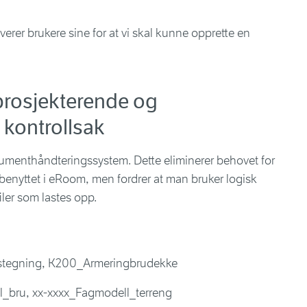
tiverer brukere sine for at vi skal kunne opprette en
 prosjekterende og
 kontrollsak
kumenthåndteringssystem. Dette eliminerer behovet for
 benyttet i eRoom, men fordrer at man bruker logisk
iler som lastes opp.
tstegning, K200_Armeringbrudekke
l_bru, xx-xxxx_Fagmodell_terreng