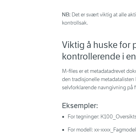
NB:
Det er svært viktig at alle ak
kontrollsak.
Viktig å huske for
kontrollerende i en
M-files er et metadatadrevet do
den tradisjonelle metadatalisten
selvforklarende navngivning på f
Eksempler:
For tegninger: K100_Oversik
For modell: xx-xxxx_Fagmodel