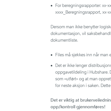
For beregningsrapporter: xx-xx
xxxx_Beregningsrapport, xx-x
Dersom man ikke benytter logiske
dokumentasjon, vil saksbehandler
dokumentliste.
Files må sjekkes inn når man e
Det er ikke lenger distribusjo
oppgavetildeling i Hubshare. D
som «utført» og at man oppret
for neste aksjon i saken. Dette
Det er viktig at brukerveiledn
opp/kontroll gjennomføres!