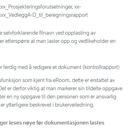
xx_Prosjekteringsforutsetninger, xx-
xxx_VedleggA-D_til_beregningsrapport
 selvforklarende filnavn ved opplasting av
 etterspørre at man laster opp og vedlikeholder en
r ferdig med å redigere et dokument (kontrollrapport)
nsfunksjon som kjent fra eRoom, dette er erstattet av
et er derfor viktig at man markerer sin tildelte oppgave
ter en ny oppgave til den personen som er ansvarlig
 er ytterligere beskrevet i brukerveiledning.
inger leses nøye før dokumentasjonen lastes