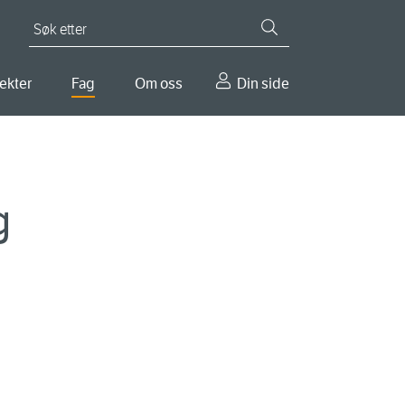
Søk etter
ekter
Fag
Om oss
Din side
g