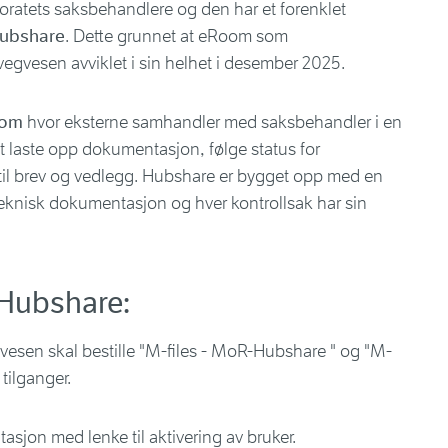
toratets saksbehandlere og den har et forenklet
ubshare
. Dette grunnet at eRoom som
egvesen avviklet i sin helhet i desember 2025.
oom
hvor eksterne samhandler med saksbehandler i en
et laste opp dokumentasjon, følge status for
til brev og vedlegg. Hubshare er bygget opp med en
teknisk dokumentasjon og hver kontrollsak har sin
s Hubshare:
vesen skal bestille "M-files - MoR-Hubshare " og "M-
 tilganger.
tasjon med lenke til aktivering av bruker.