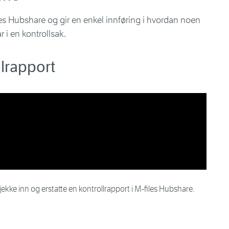
es Hubshare og gir en enkel innføring i hvordan noen
 i en kontrollsak.
lrapport
jekke inn og erstatte en kontrollrapport i M-files Hubshare.