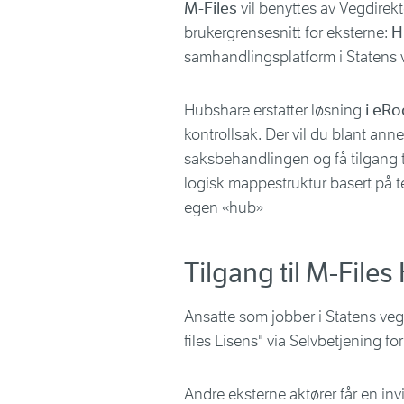
M-Files
vil benyttes av Vegdirek
brukergrensesnitt for eksterne:
H
samhandlingsplatform i Statens v
Hubshare erstatter løsning
i eR
kontrollsak. Der vil du blant ann
saksbehandlingen og få tilgang 
logisk mappestruktur basert på 
egen «hub»
Tilgang til M-File
Ansatte som jobber i Statens veg
files Lisens" via Selvbetjening for
Andre eksterne aktører får en invi