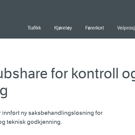
old
Trafikk
Kjøretøy
Førerkort
Veiprosj
ubshare for kontroll o
ng
 innført ny saksbehandlingsløsning for
 og teknisk godkjenning.