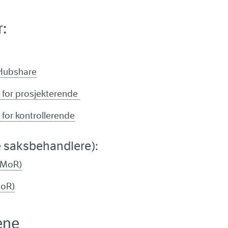
:
 Hubshare
 for prosjekterende
 for kontrollerende
ne saksbehandlere):
 (MoR)
MoR)
ene