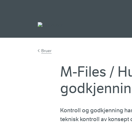
Gå til hovedinnh
Bruer
M-Files / H
godkjenni
Kontroll og godkjenning har
teknisk kontroll av konsept