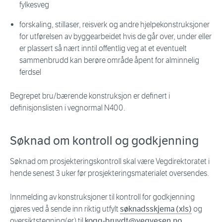
fylkesveg
forskaling, stillaser, reisverk og andre hjelpekonstruksjoner
for utførelsen av byggearbeidet hvis de går over, under eller
er plassert så nært inntil offentlig veg at et eventuelt
sammenbrudd kan berøre område åpent for alminnelig
ferdsel
Begrepet bru/bærende konstruksjon er definert i
definisjonslisten i vegnormal N400.
Søknad om kontroll og godkjenning
Søknad om prosjekteringskontroll skal være Vegdirektoratet i
hende senest 3 uker før prosjekteringsmaterialet oversendes.
Innmelding av konstruksjoner til kontroll for godkjenning
gjøres ved å sende inn riktig utfylt
søknadsskjema (xls)
og
oversiktstegning(er) til
kogg-bruvdt@vegvesen.no
.