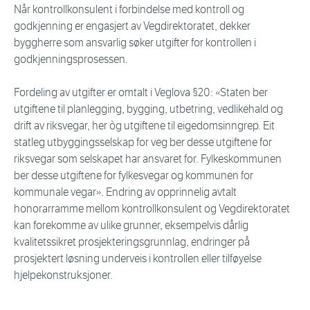
Når kontrollkonsulent i forbindelse med kontroll og
godkjenning er engasjert av Vegdirektoratet, dekker
byggherre som ansvarlig søker utgifter for kontrollen i
godkjenningsprosessen.
Fordeling av utgifter er omtalt i Veglova §20: «Staten ber
utgiftene til planlegging, bygging, utbetring, vedlikehald og
drift av riksvegar, her òg utgiftene til eigedomsinngrep. Eit
statleg utbyggingsselskap for veg ber desse utgiftene for
riksvegar som selskapet har ansvaret for. Fylkeskommunen
ber desse utgiftene for fylkesvegar og kommunen for
kommunale vegar». Endring av opprinnelig avtalt
honorarramme mellom kontrollkonsulent og Vegdirektoratet
kan forekomme av ulike grunner, eksempelvis dårlig
kvalitetssikret prosjekteringsgrunnlag, endringer på
prosjektert løsning underveis i kontrollen eller tilføyelse
hjelpekonstruksjoner.