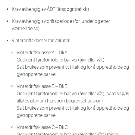
Krav avhengig av ÅDT (årsdøgntrafikk)
Krav avhengig av driftsperiode (før, under og etter
værhendelse)
Vinterdriftsklasser for veiruter:
Vinterdriftsklasse A – DkA.
Godkjent føreforhold er bar vei (tørr eller våt)
Salt brukes som preventivt tiltak og for å opprettholde og
gjenopprette bar vei.
Vinterdriftsklasse B – DkB.
Godkjent føreforhold er bar vei (tørr eller våt), hard snø/is
tillates utenom hjulspor i begrenset tidsrom
Salt brukes som preventivt tiltak og for å opprettholde og
gjenopprette bar vei.
Vinterdriftsklasse C – DkC.
Godkjent føreforhold er bar vei (tørr eller våt) i milde