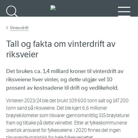
Gå til hovedinnhold
Søk
Meny
Vinterdrift
Tall og fakta om vinterdrift av
riksveier
Det brukes ca. 1,4 milliard kroner til vinterdrift av
riksveiene hver vinter, og dette utgjør vel 10
prosent av kostnadene til drift og vedlikehold.
Vinteren 2023/24 ble det brukt 109 600 tonn salt og 147 200
tonn sand på riksveiene. Det ble kjørt 6,6 millioner
brøytekilometer som tilsvarer gjennomsnittlig 315 brøyteturer
fram og tilbake på dette veinettet. Etter at fylkeskommunene
overtok ansvaret for fylkesveiene i 2020 finnes det ingen
tilsvarende statistikk for hele fylkesveinettet.