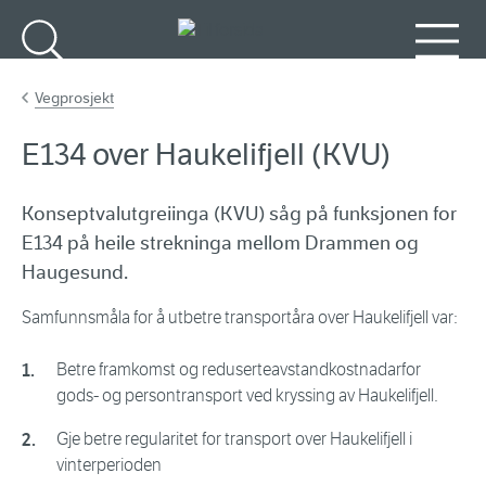
Gå til hovudinnhald
Søk
Meny
Vegprosjekt
E134 over Haukelifjell (KVU)
Konseptvalutgreiinga (KVU) såg på funksjonen for
E134 på heile strekninga mellom Drammen og
Haugesund.
Samfunnsmåla for å utbetre transportåra over Haukelifjell var:
Betre framkomst og reduserteavstandkostnadarfor
gods- og persontransport ved kryssing av Haukelifjell.
Gje betre regularitet for transport over Haukelifjell i
vinterperioden