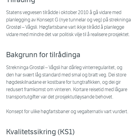
Statens vegvesen tilrådde i oktober 2010 å gå vidare med
planlegging av Konsept G (nye tunnelar og veg) på strekninga
Grostøl – Vågsli. Høgfartsbane vart ikkje tilrådd å planlegge
vidare med mindre det var politisk vilje til å realisere prosjektet.
Bakgrunn for tilrådinga
Strekninga Grostøl
–
Vågsli har dårleg vinterregularitet, og
den har svært låg standard med smal og bratt veg. Dei store
høgdeskilnadane er kostbare for tungtrafikken, og dei gir
redusert framkomst om vinteren. Kortare reisetid med lågare
transportutgifter var det prosjektutløysande behovet.
Konsept for ulike høgfartsbaner og vegalternativ vart vurdert.
Kvalitetssikring (KS1)