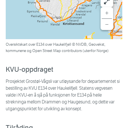
+
−
Oversiktskart over E134 over Haukelifjell © NVDB, Geovekst,
kommunene og Open Street Map contributors (utenfor Norge)
KVU-oppdraget
Prosjektet Grostøl-Vågsli var utløysande for departementet si
bestilling av KVU E134 over Haukelifjell. Statens vegvesen
valde i KVU-en å sjå på funksjonen for E134 på heile
strekninga mellom Drammen og Haugesund, og dette var
utgangspunktet for utvikling av konsept.
Tilråding