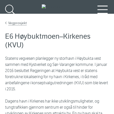
Gå til hovedinnhold
Søk
Meny
Vegprosjekt
E6 Høybuktmoen–Kirkenes
(KVU)
Statens vegvesen planlegger ny storhavn i Høybukta vest
sammen med Kystverket og Sør-Varanger kommune. I januar
2016 besluttet Regjeringen at Høybukta vest er statens
foretrukne lokalisering for ny havn i Kirkenes, i tråd med
anbefalingene i konseptvalgutredningen (KVU) som ble levert
i 2015.
Dagens havn i Kirkenes har ikke utviklingsmuligheter, og
tungtrafikken gjennom sentrum er også til hinder for
utviklingen av Kirkenes som attraktiv by. En ny havn skal ta