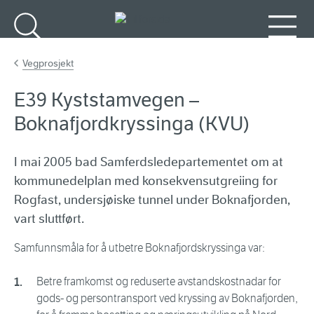
Gå til hovudinnhald
Søk
Meny
Vegprosjekt
E39 Kyststamvegen –
Boknafjordkryssinga (KVU)
I mai 2005 bad Samferdsledepartementet om at
kommunedelplan med konsekvensutgreiing for
Rogfast, undersjøiske tunnel under Boknafjorden,
vart sluttført.
Samfunnsmåla for å utbetre Boknafjordskryssinga var:
Betre framkomst og reduserte avstandskostnadar for
gods- og persontransport ved kryssing av Boknafjorden,