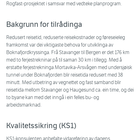
Rogfast-prosjektet i samsvar med vedteke planprogram.
Bakgrunn for tilrådinga
Redusert reisetid, reduserte reisekostnader og føreseieleg
framkomst var dei viktigaste behova for utviklinga av
Boknafjordkryssinga. Frå Stavanger til Bergen er det 176 km
med to ferjestrekninar på til saman 30 km i tillegg. Med å
erstatte ferjestrekninga Mortavika-Arsvågen med undersjøisk
tunnel under Boknafjorden blir reisetida redusert med 38
minutt. Med utbetring av vegnettet og fast samband blir
reisetida mellom Stavanger og Haugesund ca. ein time, og dei
to byane kan med det inngå i ein felles bu- og
arbeidsmarknad.
Kvalitetssikring (KS1)
KS1-konsulenten anbefalte vidareføring av dagens