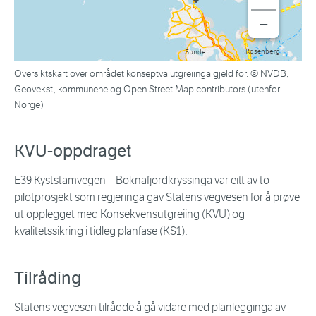
−
Oversiktskart over området konseptvalutgreiinga gjeld for. © NVDB,
Geovekst, kommunene og Open Street Map contributors (utenfor
Norge)
KVU-oppdraget
E39 Kyststamvegen – Boknafjordkryssinga var eitt av to
pilotprosjekt som regjeringa gav Statens vegvesen for å prøve
ut opplegget med Konsekvensutgreiing (KVU) og
kvalitetssikring i tidleg planfase (KS1).
Tilråding
Statens vegvesen tilrådde å gå vidare med planlegginga av