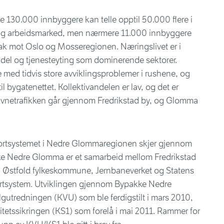
30.000 innbyggere kan telle opptil 50.000 flere i
- og arbeidsmarked, men nærmere 11.000 innbyggere
sak mot Oslo og Mosseregionen. Næringslivet er i
andel og tjenesteyting som dominerende sektorer.
ed tidvis store avviklingsproblemer i rushene, og
il bygatenettet. Kollektivandelen er lav, og det er
Havnetrafikken går gjennom Fredrikstad by, og Glomma
portsystemet i Nedre Glommaregionen skjer gjennom
 Nedre Glomma er et samarbeid mellom Fredrikstad
stfold fylkeskommune, Jernbaneverket og Statens
rtsystem. Utviklingen gjennom Bypakke Nedre
gutredningen (KVU) som ble ferdigstilt i mars 2010,
litetssikringen (KS1) som forelå i mai 2011. Rammer for