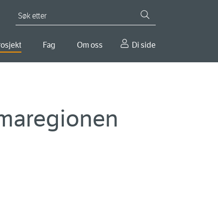
Søk etter
osjekt
Fag
Om oss
Di side
mmaregionen