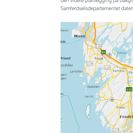
den videre planlegging på bakgru
Samferdselsdepartementet datert