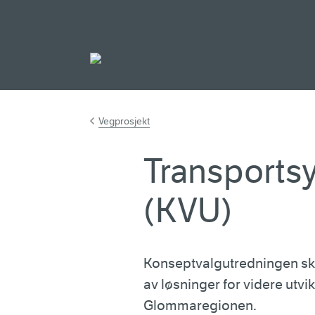
Gå til hovedinnh
Vegprosjekt
Transports
(KVU)
Konseptvalgutredningen ska
av løsninger for videre utvi
Glommaregionen.