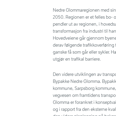
Nedre Glommaregionen med sine 1
2050. Regionen er et felles bo
pendler ut av regionen, i hoved
transformasjon fra industri til h
Hovedveiene går gjennom byene m
derav følgende trafikkoverføring t
ganske få som går eller sykler. 
utgjør en trafikal barriere.
Den videre utviklingen av trans
Bypakke Nedre Glomma. Bypakke
kommune, Sarpsborg kommune, Ø
vegvesen om framtidens transpo
Glomma er forankret i konseptval
og i rapport fra den eksterne kva