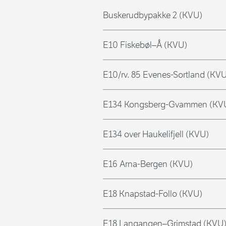
Buskerudbypakke 2 (KVU)
E10 Fiskebøl–Å (KVU)
E10/rv. 85 Evenes-Sortland (KV
E134 Kongsberg-Gvammen (KV
E134 over Haukelifjell (KVU)
E16 Arna-Bergen (KVU)
E18 Knapstad-Follo (KVU)
E18 Langangen–Grimstad (KVU