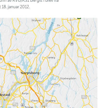
nn av KVU/KS1 ble gitt i brev fra
 18. januar 2012.