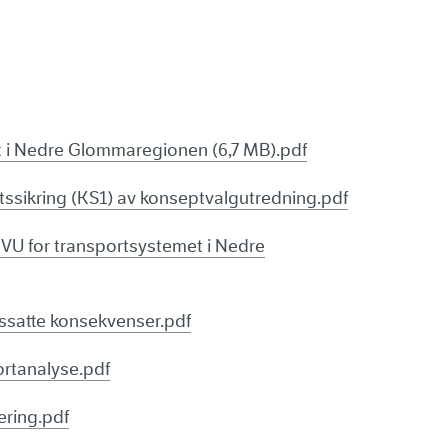
t i Nedre Glommaregionen (6,7 MB).pdf
etssikring (KS1) av konseptvalgutredning.pdf
KVU for transportsystemet i Nedre
rissatte konsekvenser.pdf
ortanalyse.pdf
ering.pdf