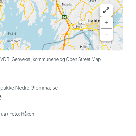
+
−
 NVDB, Geovekst, kommunene og Open Street Map
Bypakke Nedre Glomma, se
o
.
rua ( Foto: Håkon