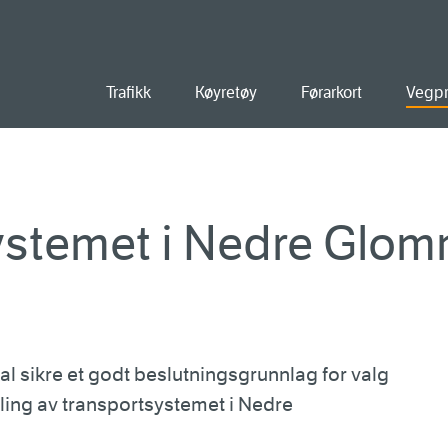
old
Trafikk
Køyretøy
Førarkort
Vegpr
ystemet i Nedre Glo
l sikre et godt beslutningsgrunnlag for valg
kling av transportsystemet i Nedre