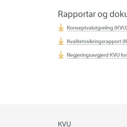
Rapportar og dok
Konseptvalutgreiing (KVU)
Kvalitetssikringsrapport (
Regjeringsavgjerd KVU for
KVU