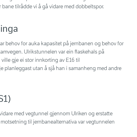
 bane tilrådde vi å gå vidare med dobbeltspor.
dinga
ar behov for auka kapasitet på jernbanen og behov for
stamvegen. Ulrikstunnelen var ein flaskehals på
le gje ei stor innkorting av E16 til
je planleggast utan å sjå han i samanheng med andre
S1)
vidare med vegtunnel gjennom Ulriken og erstatte
 motsetning til jernbanealternativa var vegtunnelen