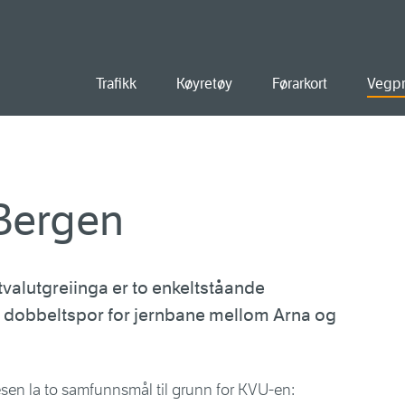
ald
Trafikk
Køyretøy
Førarkort
Vegpr
 Bergen
valutgreiinga er to enkeltståande
g dobbeltspor for jernbane mellom Arna og
sen la to samfunnsmål til grunn for KVU-en: