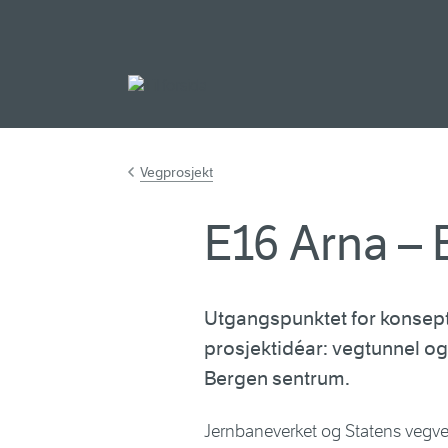
Gå til hovudinnh
Vegprosjekt
E16 Arna –
Utgangspunktet for konsept
prosjektidéar: vegtunnel o
Bergen sentrum.
Jernbaneverket og Statens vegve