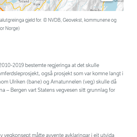
valutgreiinga gjeld for. © NVDB, Geovekst, kommunene og
for Norge)
010-2019 bestemte regjeringa at det skulle
amferdsleprosjekt, også prosjekt som var komne langt i
om Ulriken (bane) og Arnatunnelen (veg) skulle då
a – Bergen vart Statens vegvesen sitt grunnlag for
 vegkonsept måtte avvente avklaringar i eit utvida