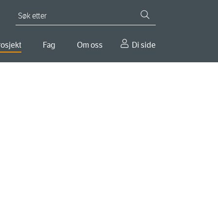
Søk etter
osjekt
Fag
Om oss
Di side