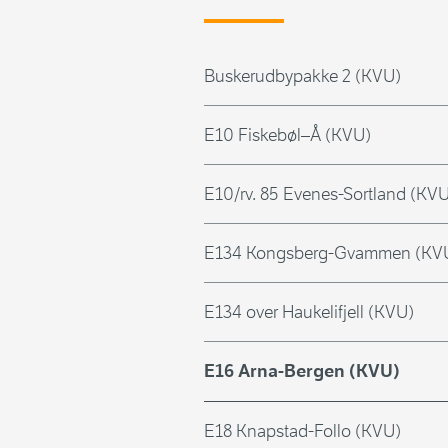
Buskerudbypakke 2 (KVU)
E10 Fiskebøl–Å (KVU)
E10/rv. 85 Evenes-Sortland (KV
E134 Kongsberg-Gvammen (KV
E134 over Haukelifjell (KVU)
E16 Arna-Bergen (KVU)
E18 Knapstad-Follo (KVU)