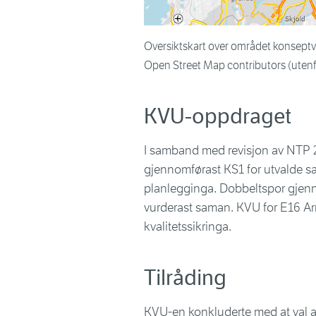
Oversiktskart over området konsept
Open Street Map contributors (uten
KVU-oppdraget
I samband med revisjon av NTP 2
gjennomførast
KS1
for utvalde s
planlegginga. Dobbeltspor gjenn
vurderast saman. KVU for E16 Arn
kvalitetssikringa.
Tilråding
KVU-en konkluderte med at val av