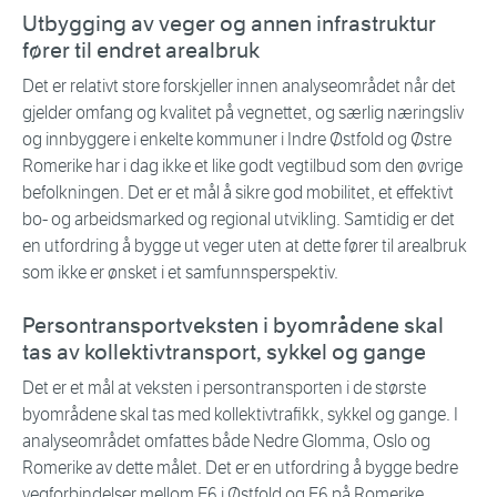
Utbygging av veger og annen infrastruktur
fører til endret arealbruk
Det er relativt store forskjeller innen analyseområdet når det
gjelder omfang og kvalitet på vegnettet, og særlig næringsliv
og innbyggere i enkelte kommuner i Indre Østfold og Østre
Romerike har i dag ikke et like godt vegtilbud som den øvrige
befolkningen. Det er et mål å sikre god mobilitet, et effektivt
bo- og arbeidsmarked og regional utvikling. Samtidig er det
en utfordring å bygge ut veger uten at dette fører til arealbruk
som ikke er ønsket i et samfunnsperspektiv.
Persontransportveksten i byområdene skal
tas av kollektivtransport, sykkel og gange
Det er et mål at veksten i persontransporten i de største
byområdene skal tas med kollektivtrafikk, sykkel og gange. I
analyseområdet omfattes både Nedre Glomma, Oslo og
Romerike av dette målet. Det er en utfordring å bygge bedre
vegforbindelser mellom E6 i Østfold og E6 på Romerike