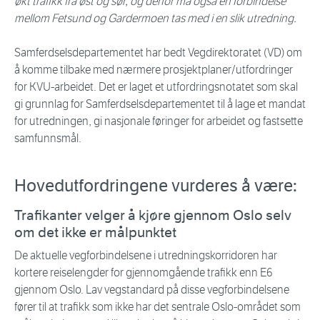
økt trafikk fra øst og sør, og derfor må også en forbindelse
mellom Fetsund og Gardermoen tas med i en slik utredning.
Samferdselsdepartementet har bedt Vegdirektoratet (VD) om
å komme tilbake med nærmere prosjektplaner/utfordringer
for KVU-arbeidet. Det er laget et utfordringsnotatet som skal
gi grunnlag for Samferdselsdepartementet til å lage et mandat
for utredningen, gi nasjonale føringer for arbeidet og fastsette
samfunnsmål.
Hovedutfordringene vurderes å være:
Trafikanter velger å kjøre gjennom Oslo selv
om det ikke er målpunktet
De aktuelle vegforbindelsene i utredningskorridoren har
kortere reiselengder for gjennomgående trafikk enn E6
gjennom Oslo. Lav vegstandard på disse vegforbindelsene
fører til at trafikk som ikke har det sentrale Oslo-området som