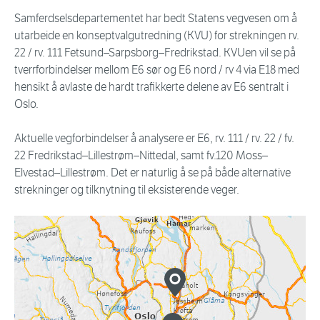
Samferdselsdepartementet har bedt Statens vegvesen om å
utarbeide en konseptvalgutredning (KVU) for strekningen rv.
22 / rv. 111 Fetsund–Sarpsborg–Fredrikstad. KVUen vil se på
tverrforbindelser mellom E6 sør og E6 nord / rv 4 via E18 med
hensikt å avlaste de hardt trafikkerte delene av E6 sentralt i
Oslo.
Aktuelle vegforbindelser å analysere er E6, rv. 111 / rv. 22 / fv.
22 Fredrikstad–Lillestrøm–Nittedal, samt fv.120 Moss–
Elvestad–Lillestrøm. Det er naturlig å se på både alternative
strekninger og tilknytning til eksisterende veger.