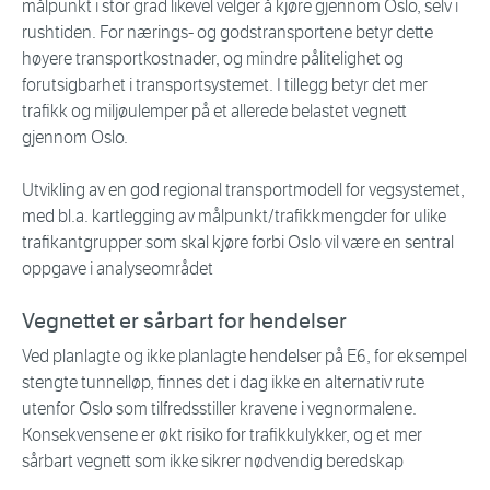
målpunkt i stor grad likevel velger å kjøre gjennom Oslo, selv i
rushtiden. For nærings- og godstransportene betyr dette
høyere transportkostnader, og mindre pålitelighet og
forutsigbarhet i transportsystemet. I tillegg betyr det mer
trafikk og miljøulemper på et allerede belastet vegnett
gjennom Oslo.
Utvikling av en god regional transportmodell for vegsystemet,
med bl.a. kartlegging av målpunkt/trafikkmengder for ulike
trafikantgrupper som skal kjøre forbi Oslo vil være en sentral
oppgave i analyseområdet
Vegnettet er sårbart for hendelser
Ved planlagte og ikke planlagte hendelser på E6, for eksempel
stengte tunnelløp, finnes det i dag ikke en alternativ rute
utenfor Oslo som tilfredsstiller kravene i vegnormalene.
Konsekvensene er økt risiko for trafikkulykker, og et mer
sårbart vegnett som ikke sikrer nødvendig beredskap