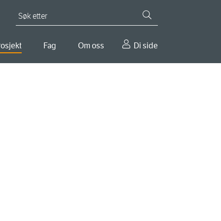
Søk etter
osjekt
Fag
Om oss
Di side