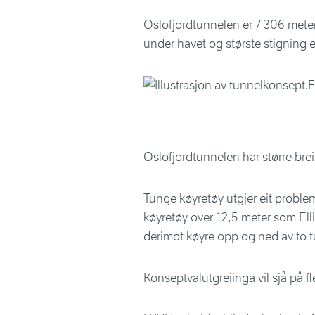
Oslofjordtunnelen er 7 306 meter
under havet og største stigning e
Oslofjordtunnelen har større br
Tunge køyretøy utgjer eit proble
køyretøy over 12,5 meter som El
derimot køyre opp og ned av to t
Konseptvalutgreiinga vil sjå på fl