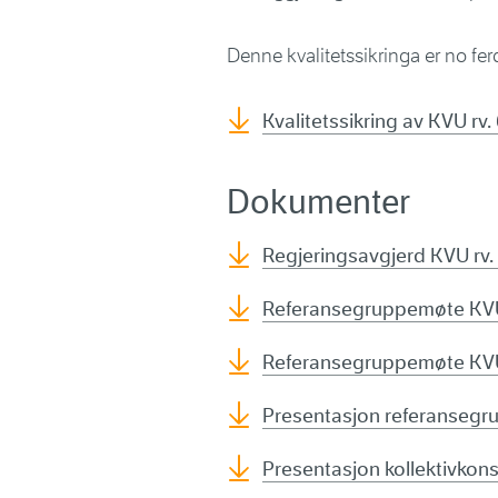
Denne kvalitetssikringa er no fer
Kvalitetssikring av KVU rv
Dokumenter
Regjeringsavgjerd KVU rv.
Referansegruppemøte KVU 
Referansegruppemøte KVU 
Presentasjon referansegru
Presentasjon kollektivkon