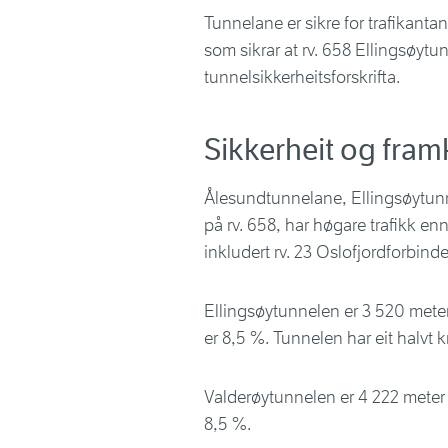
Tunnelane er sikre for trafikantan
som sikrar at rv. 658 Ellingsøytu
tunnelsikkerheits­forskrifta.
Sikkerheit og fra
Ålesundtunnelane, Ellingsøytun
på rv. 658, har høgare trafikk en
inkludert rv. 23 Oslofjord­forbin
Ellingsøytunnelen er 3 520 meter
er 8,5 %. Tunnelen har eit halvt kry
Valderøytunnelen er 4 222 meter 
8,5 %.