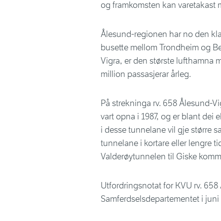
og framkomsten kan varetakast m
Ålesund-regionen har no den klar
busette mellom Trondheim og Ber
Vigra, er den største lufthamna
million passasjerar årleg.
På strekninga rv. 658 Ålesund-V
vart opna i 1987, og er blant dei 
i desse tunnelane vil gje større 
tunnelane i kortare eller lengre 
Valderøytunnelen til Giske komm
Utfordringsnotat for KVU rv. 658
Samferdselsdepartementet i juni