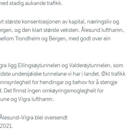
ed stadig aukande trafikk.
t største konsentrasjonen av kapital, næringsliv og
gen, og den klart største veksten. Ålesund lufthamn,
 mellom Trondheim og Bergen, med godt over ein
igra ligg Ellingsøytunnelen og Valderøytunnelen, som
eldste undersjøiske tunnelane vi har i landet. Økt trafikk
sannsynlegheit for hendingar og behov for å stengje
tid. Det finnst ingen omkøyringsmoglegheit for
une og Vigra lufthamn.
 Ålesund–Vigra blei oversendt
 2021.