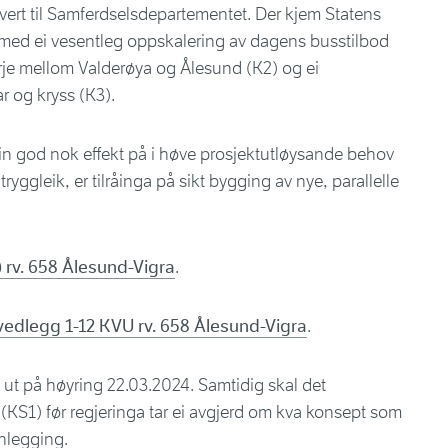
evert til Samferdselsdepartementet. Der kjem Statens
g med ei vesentleg oppskalering av dagens busstilbod
ferje mellom Valderøya og Ålesund (K2) og ei
r og kryss (K3).
ein god nok effekt på i høve prosjektutløysande behov
yggleik, er tilråinga på sikt bygging av nye, parallelle
 rv. 658 Ålesund-Vigra
.
 vedlegg 1-12 KVU rv. 658 Ålesund-Vigra
.
t på høyring 22.03.2024. Samtidig skal det
 (KS1) før regjeringa tar ei avgjerd om kva konsept som
anlegging.