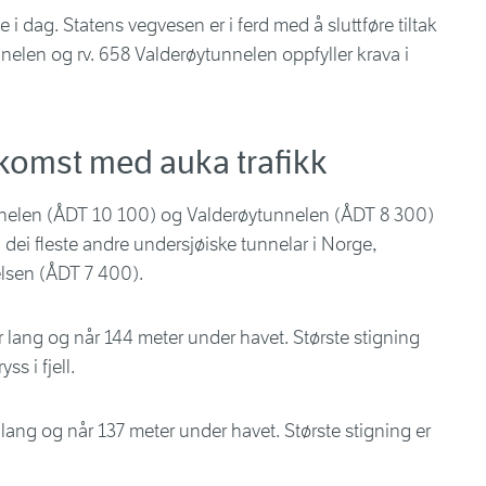
e i dag. Statens vegvesen er i ferd med å sluttføre tiltak
nnelen og rv. 658 Valderøytunnelen oppfyller krava i
mkomst med auka trafikk
nelen (ÅDT 10 100) og Valderøytunnelen (ÅDT 8 300)
n dei fleste andre undersjøiske tunnelar i Norge,
delsen (ÅDT 7 400).
 lang og når 144 meter under havet. Største stigning
ss i fjell.
lang og når 137 meter under havet. Største stigning er