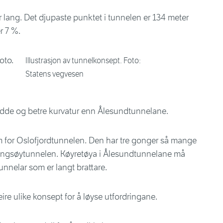
 lang. Det djupaste punktet i tunnelen er 134 meter
r 7 %.
Illustrasjon av tunnelkonsept. Foto:
Statens vegvesen
eidde og betre kurvatur enn Ålesundtunnelane.
m for Oslofjordtunnelen. Den har tre gonger så mange
lingsøytunnelen. Køyretøya i Ålesundtunnelane må
unnelar som er langt brattare.
eire ulike konsept for å løyse utfordringane.