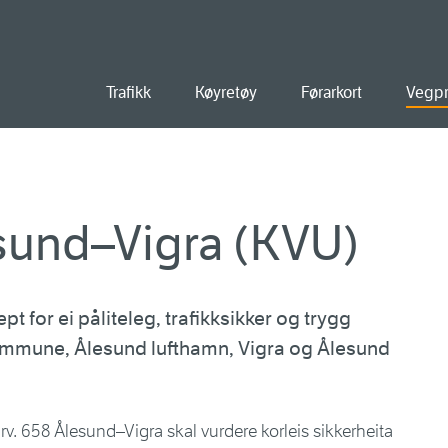
ald
Trafikk
Køyretøy
Førarkort
Vegpr
esund–Vigra (KVU)
t for ei påliteleg, trafikksikker og trygg
ommune, Ålesund lufthamn, Vigra og Ålesund
rv. 658 Ålesund–Vigra skal vurdere korleis sikkerheita