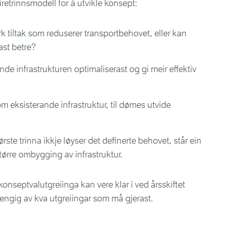
firetrinnsmodell for å utvikle konsept:
rk tiltak som reduserer transportbehovet, eller kan
ast betre?
de infrastrukturen optimaliserast og gi meir effektiv
 eksisterande infrastruktur, til dømes utvide
rste trinna ikkje løyser det definerte behovet, står ein
tørre ombygging av infrastruktur.
nseptvalutgreiinga kan vere klar i ved årsskiftet
engig av kva utgreiingar som må gjerast.