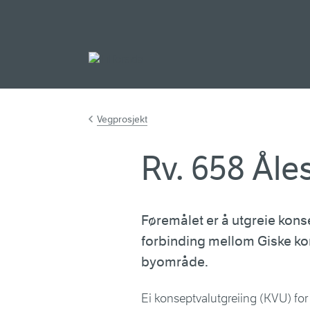
Gå til hovudinnh
Vegprosjekt
Rv. 658 Ål
Føremålet er å utgreie konsep
forbinding mellom Giske k
byområde.
Ei konseptvalutgreiing (KVU) for 