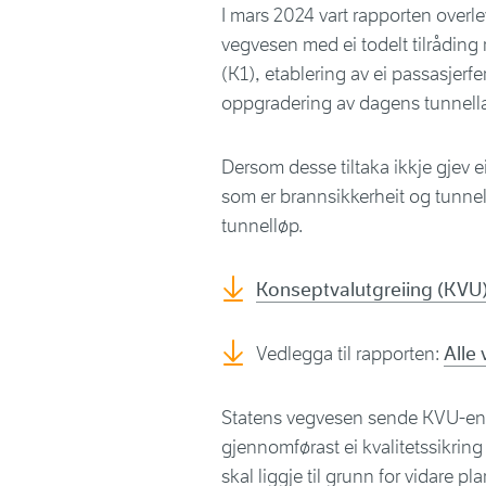
I mars 2024 vart rapporten overl
vegvesen med ei todelt tilrådin
(K1), etablering av ei passasjer
oppgradering av dagens tunnella
Dersom desse tiltaka ikkje gjev 
som er brannsikkerheit og tunneltr
tunnelløp.
Konseptvalutgreiing (KVU)
Vedlegga til rapporten:
Alle
Statens vegvesen sende KVU-en u
gjennomførast ei kvalitetssikring
skal liggje til grunn for vidare pl