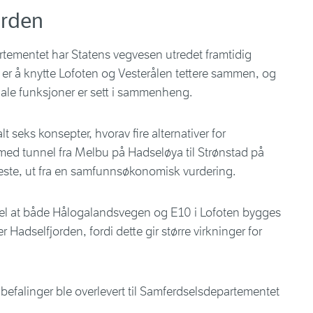
orden
tementet har Statens vegvesen utredet framtidig
 er å knytte Lofoten og Vesterålen tettere sammen, og
nale funksjoner er sett i sammenheng.
t seks konsepter, hvorav fire alternativer for
v med tunnel fra Melbu på Hadseløya til Strønstad på
este, ut fra en samfunnsøkonomisk vurdering.
vel at både Hålogalandsvegen og E10 i Lofoten bygges
r Hadselfjorden, fordi dette gir større virkninger for
falinger ble overlevert til Samferdselsdepartementet