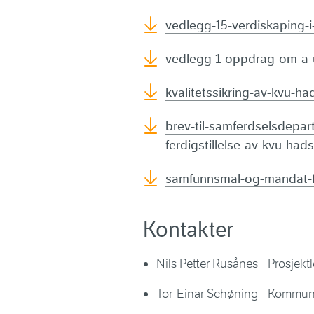
vedlegg-15-verdiskaping-i-
vedlegg-1-oppdrag-om-a-u
kvalitetssikring-av-kvu-ha
brev-til-samferdselsdepa
ferdigstillelse-av-kvu-had
samfunnsmal-og-mandat-fo
Kontakter
Nils Petter Rusånes - Prosjekt
Tor-Einar Schøning - Kommun