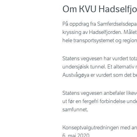
Om KVU Hadselfj
På oppdrag fra Samferdselsdepar
kryssing av Hadselfjorden. Målet
hele transportsystemet og regio
Statens vegvesen har vurdert total
undersjøisk tunnel. Et alternati
Austvågøya er vurdert som det b
Statens vegvesen anbefaler like
ut før en fergefri forbindelse unde
samfunnet.
Konseptvalgutredningen med anbe
6. mai 2020.