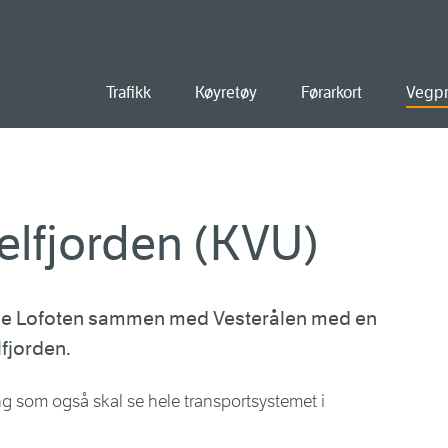
old
Trafikk
Køyretøy
Førarkort
Vegpr
elfjorden (KVU)
ytte Lofoten sammen med Vesterålen med en
fjorden.
g som også skal se hele transportsystemet i