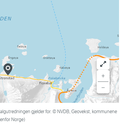
+
−
valgutredningen gjelder for. © NVDB, Geovekst, kommunene
tenfor Norge)