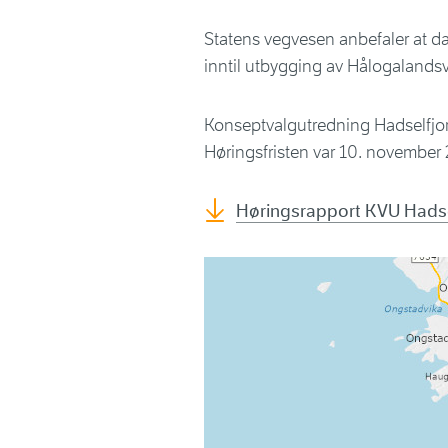
Statens vegvesen anbefaler at d
inntil utbygging av Hålogalandsve
Konseptvalgutredning Hadselfjor
Høringsfristen var 10. november
Høringsrapport KVU Hadse