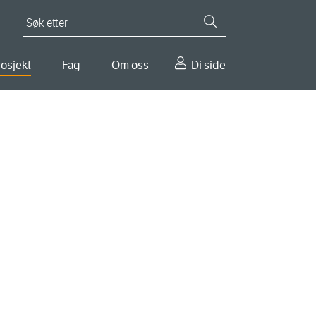
Søk etter
osjekt
Fag
Om oss
Di side