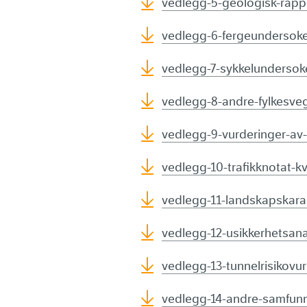
vedlegg-5-geologisk-rapp
vedlegg-6-fergeundersoke
vedlegg-7-sykkelundersoke
vedlegg-8-andre-fylkesveg
vedlegg-9-vurderinger-av-
vedlegg-10-trafikknotat-k
vedlegg-11-landskapskara
vedlegg-12-usikkerhetsana
vedlegg-13-tunnelrisikovu
vedlegg-14-andre-samfunn