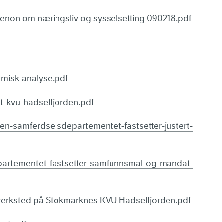
Menon om næringsliv og sysselsetting 090218.pdf
misk-analyse.pdf
t-kvu-hadselfjorden.pdf
en-samferdselsdepartementet-fastsetter-justert-
partementet-fastsetter-samfunnsmal-og-mandat-
everksted på Stokmarknes KVU Hadselfjorden.pdf