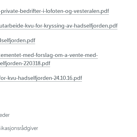
private-bedrifter-i-lofoten-og-vesteralen.pdf
tarbeide-kvu-for-kryssing-av-hadselfjorden.pdf
dselfjorden.pdf
rtementet-med-forslag-om-a-vente-med-
selfjorden-220318.pdf
r-kvu-hadselfjorden-24.10.16.pdf
leder
ikasjonsrådgiver