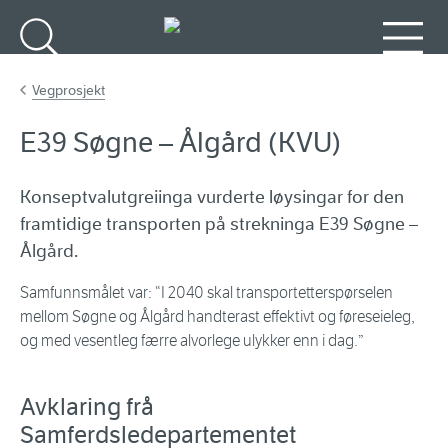
Gå til hovudinnhald
Søk
Meny
Vegprosjekt
E39 Søgne – Ålgård (KVU)
Konseptvalutgreiinga vurderte løysingar for den
framtidige transporten på strekninga E39 Søgne –
Ålgård.
Samfunnsmålet var: “
I 2040 skal transportetterspørselen
mellom Søgne og Ålgård handterast effektivt og føreseieleg,
og med vesentleg færre alvorlege ulykker enn i dag.”
Avklaring frå
Samferdsledepartementet