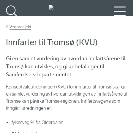
Gå til hovedinnhold
Søk
Meny
Vegprosjekt
Innfarter til Tromsø (KVU)
Gi en samlet vurdering av hvordan innfartsårene til
Tromsø kan utvikles, og gi anbefalinger til
Samferdselsdepartementet.
Konseptvalgutredningen (KVU) for innfarter til Tromsø skal gi
en samlet vurdering av hvordan utviklingen av innfartsårene til
Tromsø kan påvirke Tromsø-regionen. Innfartsvegene som
inngår i utredningen er:
fylkesveg 91 fra Olderdalen