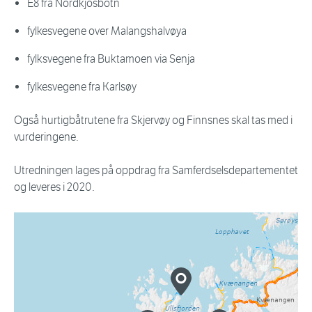
E8 fra Nordkjosbotn
fylkesvegene over Malangshalvøya
fylksvegene fra Buktamoen via Senja
fylkesvegene fra Karlsøy
Også hurtigbåtrutene fra Skjervøy og Finnsnes skal tas med i
vurderingene.
Utredningen lages på oppdrag fra Samferdselsdepartementet
og leveres i 2020.