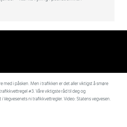
e med i påsken. Men i trafikken er det aller viktigst å smøre
fikkvettregel #3. Våre viktigste råd til deg og
i Vegvesenets ni trafikkvettregler. Video: Statens vegvesen.