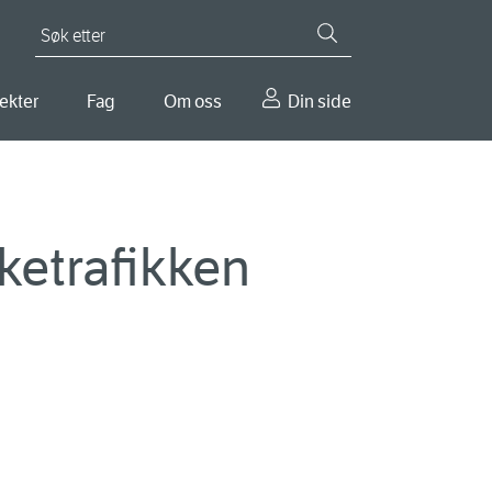
Søk etter
ekter
Fag
Om oss
Din side
ketrafikken