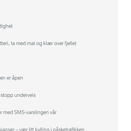
dighet
tteri, ta med mat og klær over fjellet
gen er åpen
n, stopp underveis
ær med SMS-varslingen vår
anser – vær litt kylling i påsketrafikken