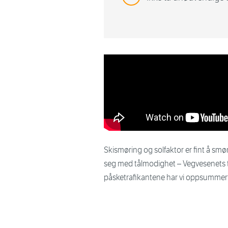
Skismøring og solfaktor er fint å smør
seg med tålmodighet – Vegvesenets tra
påsketrafikantene har vi oppsummert 