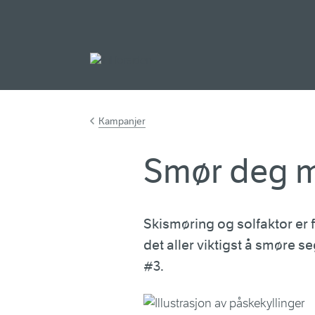
Gå til hovedinnh
Kampanjer
Smør deg m
Skismøring og solfaktor er f
det aller viktigst å smøre 
#3.