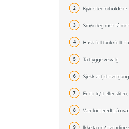
Kjør etter forholdene
Smør deg med tålmo
Husk full tank/fullt ba
Ta trygge veivalg
Sjekk at fjellovergan
Er du trøtt eller slite
Vær forberedt på uv
Ikke ta unødvendige sj