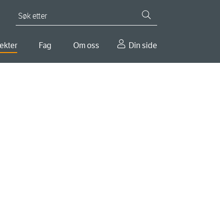
Søk etter
ekter
Fag
Om oss
Din side