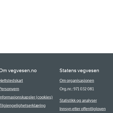
Om vegvesen.no
Statens vegvesen
Nettstedskart
Om organisasjonen
Personvern
Org.nr.: 971 032 081
Informasjonskapsler (cookies)
Statistikk og analyser
Tilgjengelighetserklæring
Innsyn etter offentligloven