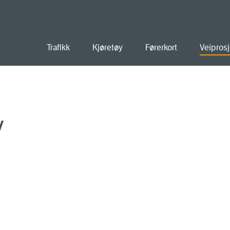
old
Trafikk
Kjøretøy
Førerkort
Veiprosj
v