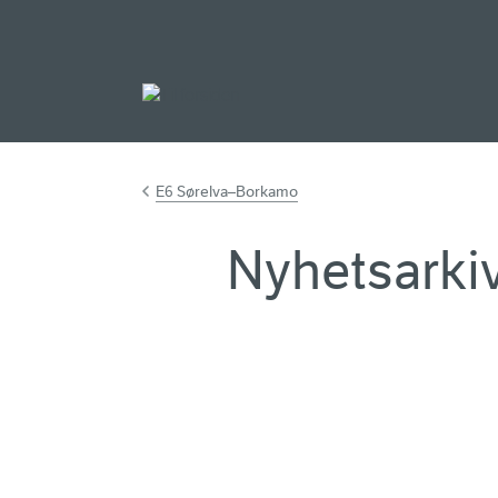
Gå til hovedinnh
E6 Sørelva–Borkamo
Nyhetsarki