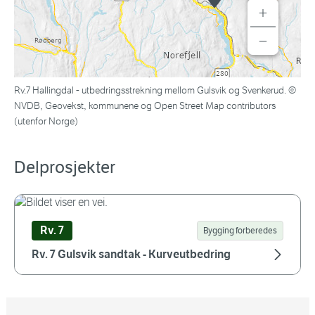
+
−
Rv.7 Hallingdal - utbedringsstrekning mellom Gulsvik og Svenkerud. ©
NVDB, Geovekst, kommunene og Open Street Map contributors
(utenfor Norge)
Delprosjekter
Rv. 7
Bygging forberedes
Rv. 7 Gulsvik sandtak - Kurveutbedring