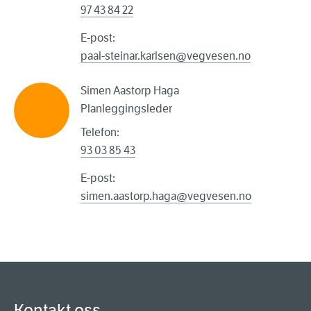
97 43 84 22
E-post:
paal-steinar.karlsen@vegvesen.no
Simen Aastorp Haga
Planleggingsleder
Telefon:
93 03 85 43
E-post:
simen.aastorp.haga@vegvesen.no
Kontakt oss