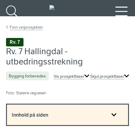
Gå til hovedinnhold
Søk
Meny
Finn veiprosjekter
Rv. 7
Rv. 7 Hallingdal -
utbedringsstrekning
Bygging forberedes
Vis prosjektfaser
Skjul prosjektfaser
Foto: Statens vegvesen
Innhold på siden