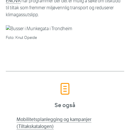
ENOVA
har programmer der det er mulig å søke om tilskudd
til tiltak som fremmer miljøvennlig transport og reduserer
klimagassutslipp.
Foto: Knut Opeide
Se også
Mobilitetsplanlegging og kampanjer
(Tiltakskatalogen)