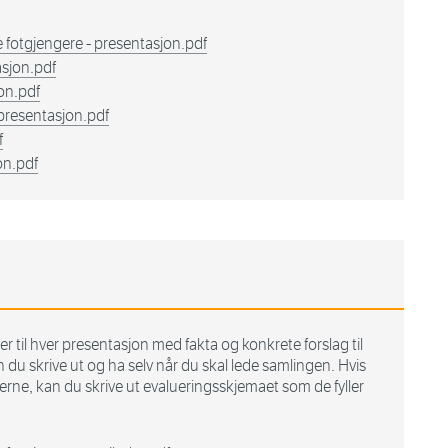
e fotgjengere - presentasjon.pdf
asjon.pdf
jon.pdf
 presentasjon.pdf
f
jon.pdf
er til hver presentasjon med fakta og konkrete forslag til
 du skrive ut og ha selv når du skal lede samlingen. Hvis
gerne, kan du skrive ut evalueringsskjemaet som de fyller