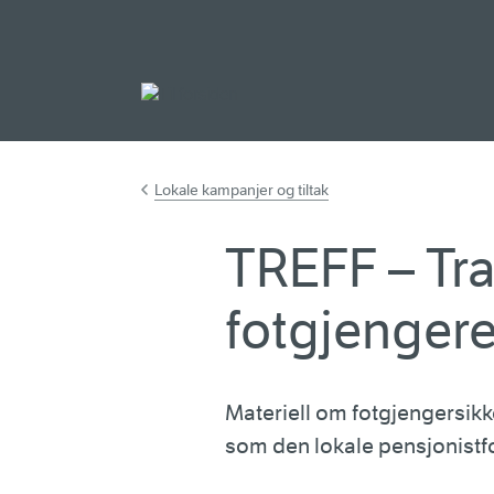
Gå til hovedinnh
Lokale kampanjer og tiltak
TREFF – Tra
fotgjenger
Materiell om fotgjengersikke
som den lokale pensjonistfo