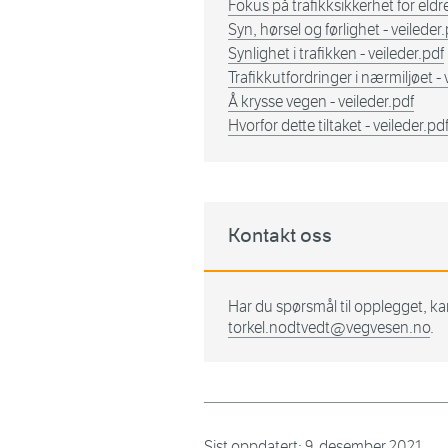
Fokus på trafikksikkerhet for eldr
Syn, hørsel og førlighet - veileder
Synlighet i trafikken - veileder.pdf
Trafikkutfordringer i nærmiljøet - 
Å krysse vegen - veileder.pdf
Hvorfor dette tiltaket - veileder.pd
Kontakt oss
Har du spørsmål til opplegget, k
torkel.nodtvedt@vegvesen.no
.
Sist oppdatert:
9. desember 2021