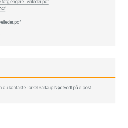
e fotgjengere - veileder.pdf
.pdf
veileder.pdf
f
an du kontakte Torkel Barlaup Nødtvedt på e-post