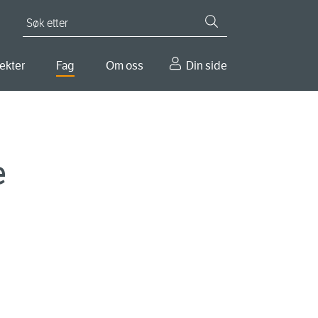
Søk etter
ekter
Fag
Om oss
Din side
e