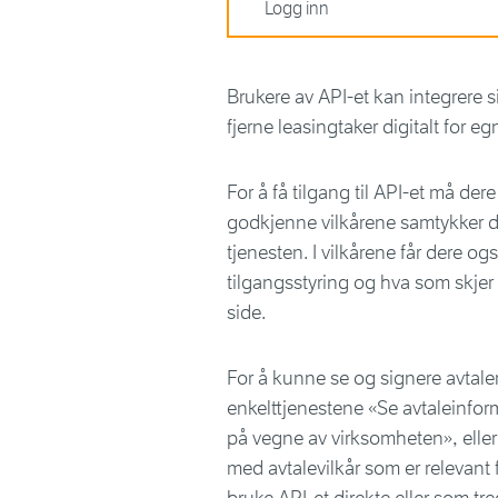
Logg inn
Brukere av API-et kan integrere s
fjerne leasingtaker digitalt for eg
For å få tilgang til API-et må de
godkjenne vilkårene samtykker der
tjenesten. I vilkårene får dere o
tilgangsstyring og hva som skjer
side.
For å kunne se og signere avtale
enkelttjenestene «Se avtaleinfo
på vegne av virksomheten», eller
med avtalevilkår som er relevan