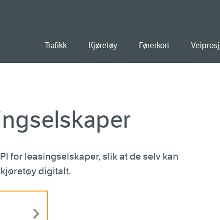
old
Trafikk
Kjøretøy
Førerkort
Veiprosj
singselskaper
PI for leasingselskaper, slik at de selv kan
jøretøy digitalt.