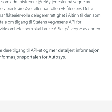
 som administrerer kjøretøytjenester på vegne av
 eier kjøretøyet eller har rollen «Flåteeier». Dette
r flåteeier-rolle delegerer rettighet i Altinn til den som
vtale om tilgang til Statens vegvesens API for
virksomheter som skal bruke APIet på vegne av annen
r dere tilgang til API-et og
mer detaljert informasjon
informasjonsportalen for Autosys
.