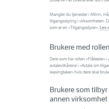
bruke API-et direkte eller som t
Mangler du tjenester i Altinn, m
tilgangsstyring i virksomheten. De
som er en «Tilgangsstyrer».
Les 
Brukere med rollen
Dere som har rollen «Flåteeier» i
avtalevilkårene i «Avtale om tilg
leasingtaker» hvis dere skal bru
Brukere som tilbyr
annen virksomhet