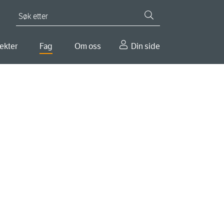
Søk etter
ekter
Fag
Om oss
Din side