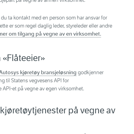
redjepart på vegne av annen virksomhet.
å du ta kontakt med en person som har ansvar for
tte er som regel daglig leder, styreleder eller andre
mer om tilgang på vegne av en virksomhet.
 «Flåteeier»
Autosys kjøretøy bransjeløsning
godkjenner
ang til Statens vegvesens API for
ke API-et på vegne av egen virksomhet.
 kjøretøytjenester på vegne av