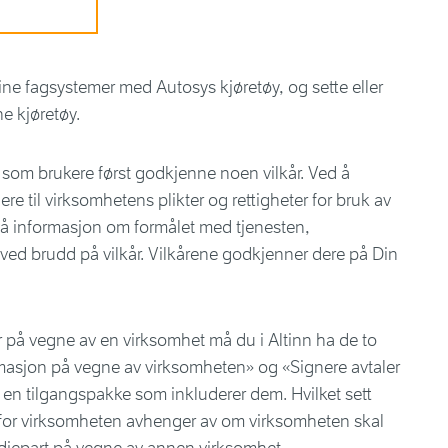
ine fagsystemer med Autosys kjøretøy, og sette eller
ne kjøretøy.
re som brukere først godkjenne noen vilkår. Ved å
e til virksomhetens plikter og rettigheter for bruk av
gså informasjon om formålet med tjenesten,
 ved brudd på vilkår. Vilkårene godkjenner dere på Din
r på vegne av en virksomhet må du i Altinn ha de to
rmasjon på vegne av virksomheten» og «Signere avtaler
 en tilgangspakke som inkluderer dem. Hvilket sett
t for virksomheten avhenger av om virksomheten skal