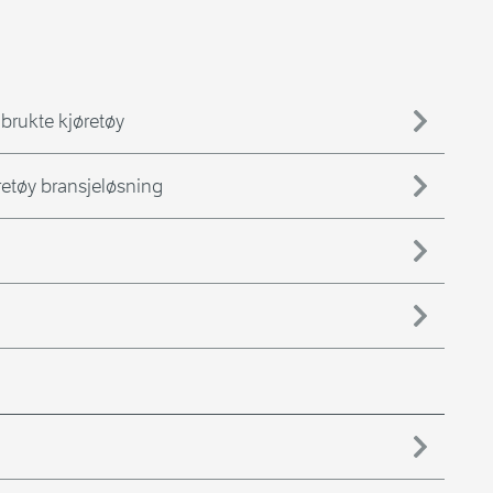
 brukte kjøretøy
øretøy bransjeløsning