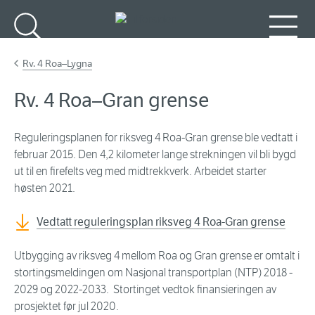
Gå til hovedinnhold
Søk
Meny
Rv. 4 Roa–Lygna
Rv. 4 Roa–Gran grense
Reguleringsplanen for riksveg 4 Roa-Gran grense ble vedtatt i
februar 2015. Den 4,2 kilometer lange strekningen vil bli bygd
ut til en firefelts veg med midtrekkverk. Arbeidet starter
høsten 2021.
Vedtatt reguleringsplan riksveg 4 Roa-Gran grense
Utbygging av riksveg 4 mellom Roa og Gran grense er omtalt i
stortingsmeldingen om Nasjonal transportplan (NTP) 2018 -
2029 og 2022-2033. Stortinget vedtok finansieringen av
prosjektet før jul 2020.