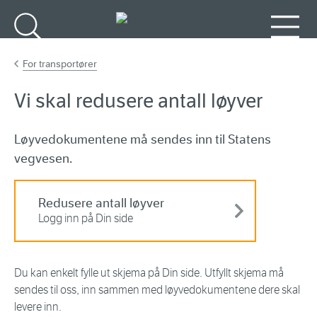
Gå til hovedinnhold
Søk
Meny
For transportører
Vi skal redusere antall løyver
Løyvedokumentene må sendes inn til Statens
vegvesen.
Redusere antall løyver
Logg inn på Din side
Du kan enkelt fylle ut skjema på Din side. Utfyllt skjema må
sendes til oss, inn sammen med løyvedokumentene dere skal
levere inn.