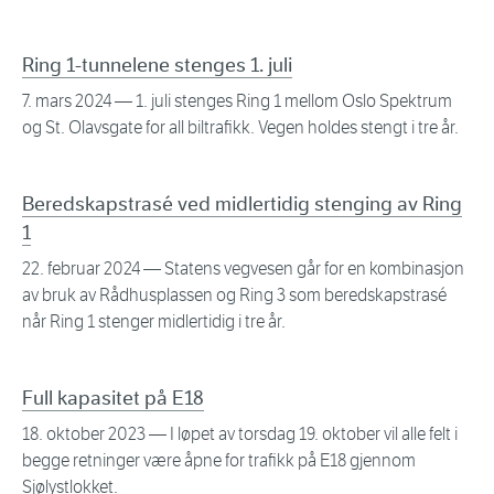
Ring 1-tunnelene stenges 1. juli
7. mars 2024
— 1. juli stenges Ring 1 mellom Oslo Spektrum
og St. Olavsgate for all biltrafikk. Vegen holdes stengt i tre år.
Beredskapstrasé ved midlertidig stenging av Ring
1
22. februar 2024
— Statens vegvesen går for en kombinasjon
av bruk av Rådhusplassen og Ring 3 som beredskapstrasé
når Ring 1 stenger midlertidig i tre år.
Full kapasitet på E18
18. oktober 2023
— I løpet av torsdag 19. oktober vil alle felt i
begge retninger være åpne for trafikk på E18 gjennom
Sjølystlokket.