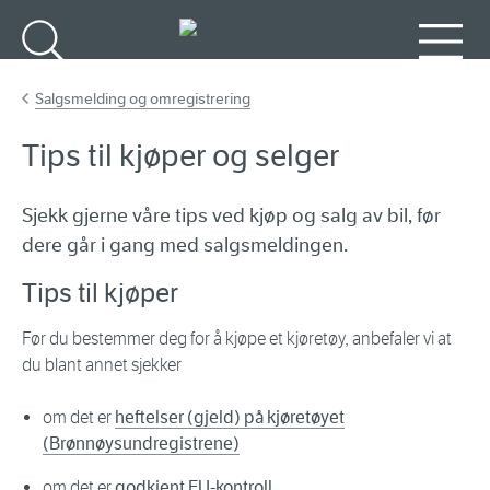
Gå til hovedinnhold
Søk
Meny
Salgsmelding og omregistrering
Tips til kjøper og selger
Sjekk gjerne våre tips ved kjøp og salg av bil, før
dere går i gang med salgsmeldingen.
Tips til kjøper
Før du bestemmer deg for å kjøpe et kjøretøy, anbefaler vi at
du blant annet sjekker
om det er
heftelser (gjeld) på kjøretøyet
(Brønnøysundregistrene)
om det er
godkjent EU-kontroll