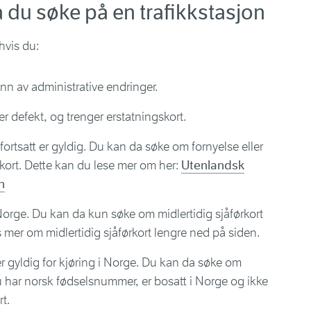
må du søke på en trafikkstasjon
hvis du:
unn av administrative endringer.
ler defekt, og trenger erstatningskort.
fortsatt er gyldig. Du kan da søke om fornyelse eller
rkort. Dette kan du lese mer om her:
Utenlandsk
n
i Norge. Du kan da kun søke om midlertidig sjåførkort
s mer om midlertidig sjåførkort lengre ned på siden.
r gyldig for kjøring i Norge. Du kan da søke om
u har norsk fødselsnummer, er bosatt i Norge og ikke
t.