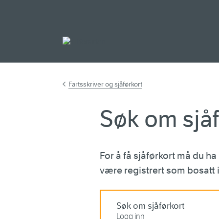
Gå til hovedinnh
Fartsskriver og sjåførkort
Søk om sjåf
For å få sjåførkort må du h
være registrert som bosatt 
Søk om sjåførkort
Logg inn