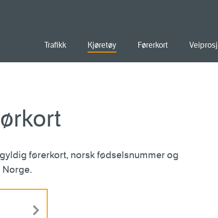
old
Trafikk
Kjøretøy
Førerkort
Veiprosj
ørkort
a gyldig førerkort, norsk fødselsnummer og
i Norge.