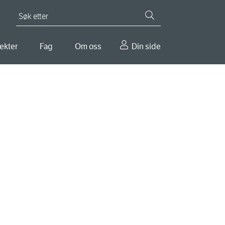
Søk etter
ekter
Fag
Om oss
Din side