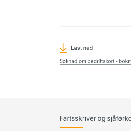
Last ned
Søknad om bedriftskort - bokm
Fartsskriver og sjåførko