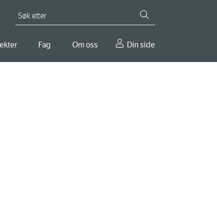
Søk etter
ekter
Fag
Om oss
Din side