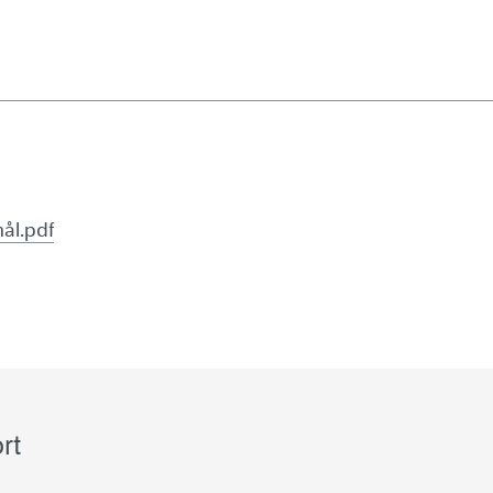
ål.pdf
rt