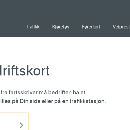
old
Trafikk
Kjøretøy
Førerkort
Veiprosj
iftskort
fra fartsskriver må bedriften ha et
illes på Din side eller på en trafikkstasjon.