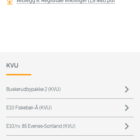
Vedlegg 8: Regionale virkninger (1,8 MB).pdf
KVU
Buskerudbypakke 2 (KVU)
E10 Fiskebøl–Å (KVU)
E10/rv. 85 Evenes-Sortland (KVU)