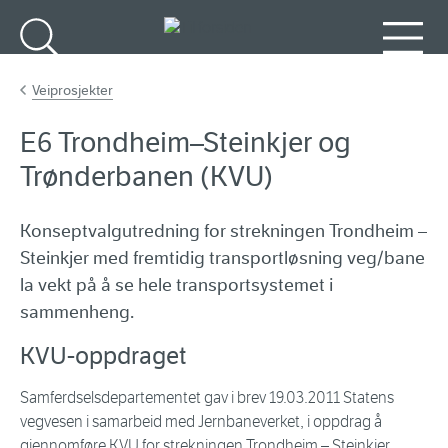
Gå til hovedinnhold
Søk
Meny
Veiprosjekter
E6 Trondheim–Steinkjer og
Trønderbanen (KVU)
Konseptvalgutredning for strekningen Trondheim –
Steinkjer med fremtidig transportløsning veg/bane
la vekt på å se hele transportsystemet i
sammenheng.
KVU-oppdraget
Samferdselsdepartementet gav i brev 19.03.2011 Statens
vegvesen i samarbeid med Jernbaneverket, i oppdrag å
gjennomføre KVU for strekningen Trondheim – Steinkjer.