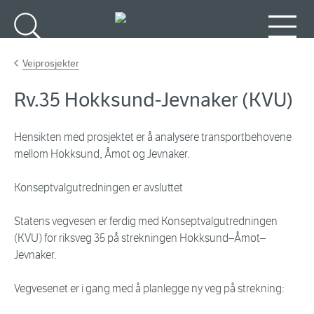
Gå til hovedinnhold
Søk
Meny
Veiprosjekter
Rv.35 Hokksund-Jevnaker (KVU)
Hensikten med prosjektet er å analysere transportbehovene
mellom Hokksund, Åmot og Jevnaker.
Konseptvalgutredningen er avsluttet
Statens vegvesen er ferdig med Konseptvalgutredningen
(KVU) for riksveg 35 på strekningen Hokksund–Åmot–
Jevnaker.
Vegvesenet er i gang med å planlegge ny veg på strekning: