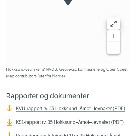
+
−
Hokksund-Jevnaker © NVDB, Geovekst, kommunene og Open Street
Map contributors (utenfor Norge)
Rapporter og dokumenter
KVU-rapport rv. 35 Hokksund–Åmot–Jevnaker (PDF)
KS1-rapport rv. 35 Hokksund–Åmot–Jevnaker (PDF)
Regjeringsbeslutning KVU rv. 35 Hokksund-Åmot-